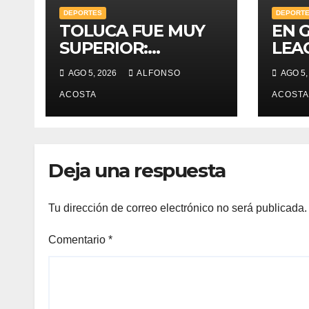
DEPORTES
DEPORT
TOLUCA FUE MUY
EN 
SUPERIOR:
LEA
“TURCO”
AGO 5, 2026
ALFONSO
AGO 5,
ACOSTA
ACOSTA
Deja una respuesta
Tu dirección de correo electrónico no será publicada.
Comentario
*