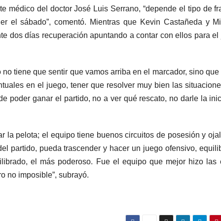
e médico del doctor José Luis Serrano, “depende el tipo de fr
der el sábado”, comentó. Mientras que Kevin Castañeda y M
nte dos días recuperación apuntando a contar con ellos para el
po no tiene que sentir que vamos arriba en el marcador, sino que
tuales en el juego, tener que resolver muy bien las situacion
de poder ganar el partido, no a ver qué rescato, no darle la inic
ar la pelota; el equipo tiene buenos circuitos de posesión y oja
el partido, pueda trascender y hacer un juego ofensivo, equili
uilibrado, el más poderoso. Fue el equipo que mejor hizo las
ero no imposible”, subrayó.