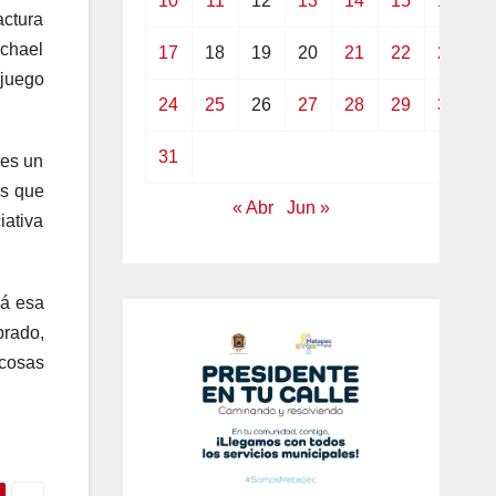
10
11
12
13
14
15
16
actura
ichael
17
18
19
20
21
22
23
 juego
24
25
26
27
28
29
30
31
 es un
es que
« Abr
Jun »
iativa
lá esa
brado,
 cosas