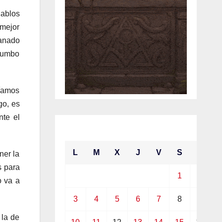
iablos
 mejor
ganado
 rumbo
bíamos
go, es
nte el
mayo 2021
L
M
X
J
V
S
D
ner la
s para
1
2
o va a
3
4
5
6
7
8
9
 la de