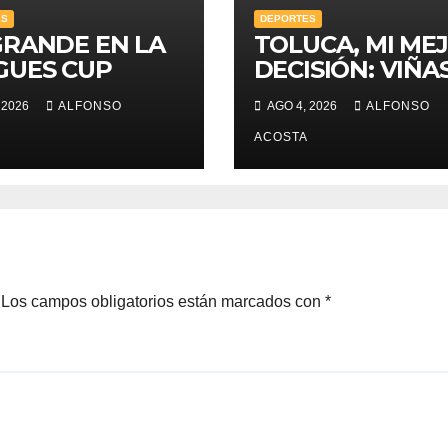
ES
DEPORTES
GRANDE EN LA
TOLUCA, MI ME
GUES CUP
DECISIÓN: VIÑA
 2026
ALFONSO
AGO 4, 2026
ALFONSO
ACOSTA
Los campos obligatorios están marcados con
*