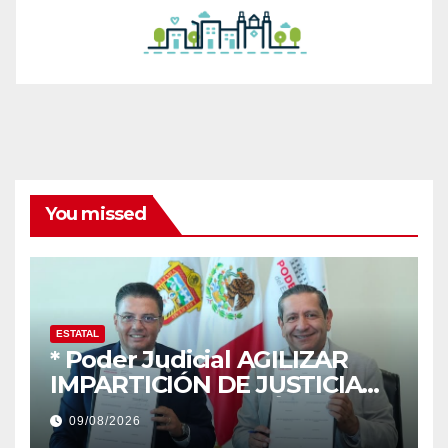
You missed
ESTATAL
* Poder Judicial AGILIZAR
IMPARTICIÓN DE JUSTICIA
CON DIGITALIZACIÓN DE
09/08/2026
INFORMES