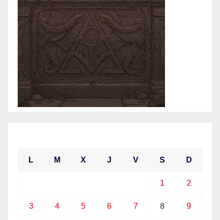
mayo 2021
L
M
X
J
V
S
D
1
2
3
4
5
6
7
8
9