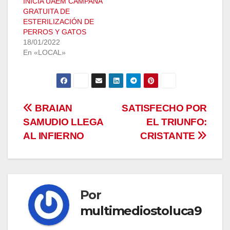
INICIA UAEM CAMPAÑA
GRATUITA DE
ESTERILIZACIÓN DE
PERROS Y GATOS
18/01/2022
En «LOCAL»
Navegación
BRAIAN
SATISFECHO POR
SAMUDIO LLEGA
EL TRIUNFO:
de
AL INFIERNO
CRISTANTE
entradas
Por
multimediostoluca9