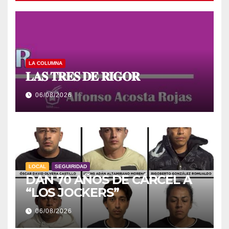
LA COLUMNA
𝐋𝐀𝐒 𝐓𝐑𝐄𝐒 𝐃𝐄 𝐑𝐈𝐆𝐎𝐑
06/08/2026
LOCAL
SEGUIRIDAD
DAN 70 AÑOS DE CÁRCEL A
“LOS JOCKERS”
06/08/2026