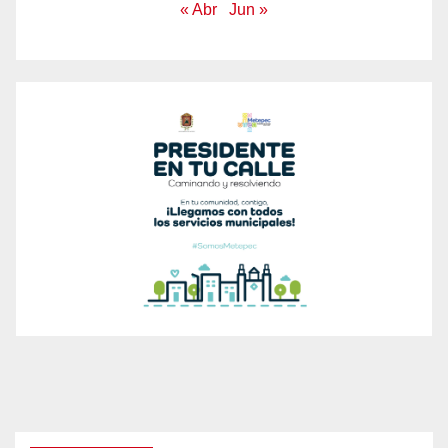
« Abr
Jun »