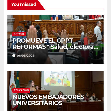
You missed
ESTATAL
PROMUEVE EL GPPT
REFORMAS * Salud, electoral
y justicia, de las principales
06/08/2026
EDUCACIÓN
NUEVOS EMBAJADORES
UNIVERSITARIOS