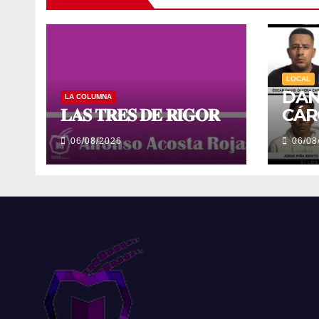
LOCAL
DAN
LA COLUMNA
𝐋𝐀𝐒 𝐓𝐑𝐄𝐒 𝐃𝐄 𝐑𝐈𝐆𝐎𝐑
CÁR
JOC
06/08/2026
06/08