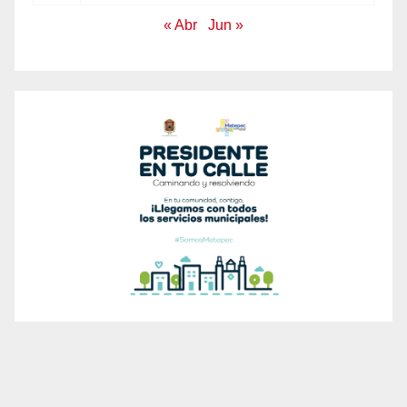
« Abr
Jun »