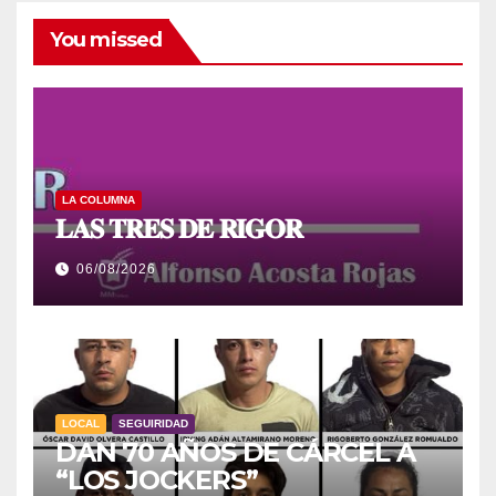
You missed
LA COLUMNA
𝐋𝐀𝐒 𝐓𝐑𝐄𝐒 𝐃𝐄 𝐑𝐈𝐆𝐎𝐑
06/08/2026
LOCAL
SEGUIRIDAD
DAN 70 AÑOS DE CÁRCEL A
“LOS JOCKERS”