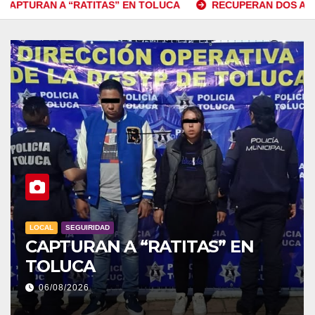
S” EN TOLUCA
RECUPERAN DOS AUTOS ROBADOS
R
SEGUIRIDAD
LOCAL
SEGU
TURAN A “RATITAS” EN
RECUP
UCA
ROBAD
/2026
06/08/202