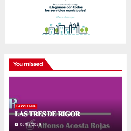
You missed
LA COLUMNA
𝐋𝐀𝐒 𝐓𝐑𝐄𝐒 𝐃𝐄 𝐑𝐈𝐆𝐎𝐑
06/08/2026