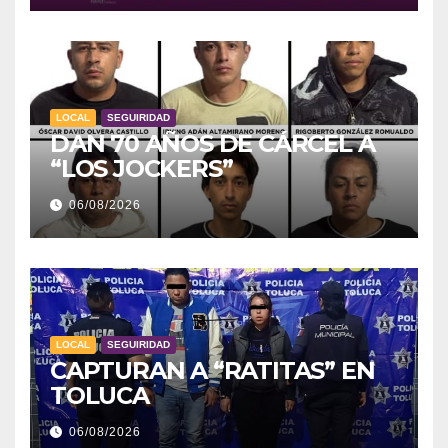
LOCAL
SEGUIRIDAD
DAN 70 AÑOS DE CÁRCEL A
“LOS JOCKERS”
06/08/2026
LOCAL
SEGUIRIDAD
CAPTURAN A “RATITAS” EN
TOLUCA
06/08/2026