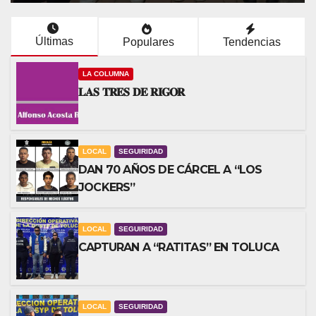
Últimas
Populares
Tendencias
LA COLUMNA
𝐋𝐀𝐒 𝐓𝐑𝐄𝐒 𝐃𝐄 𝐑𝐈𝐆𝐎𝐑
LOCAL
SEGUIRIDAD
DAN 70 AÑOS DE CÁRCEL A “LOS
JOCKERS”
LOCAL
SEGUIRIDAD
CAPTURAN A “RATITAS” EN TOLUCA
LOCAL
SEGUIRIDAD