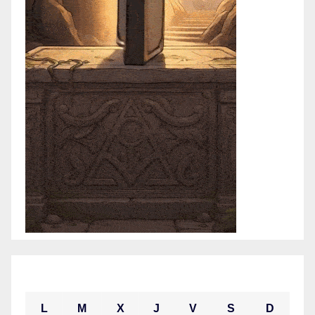
agosto 2026
L
M
X
J
V
S
D