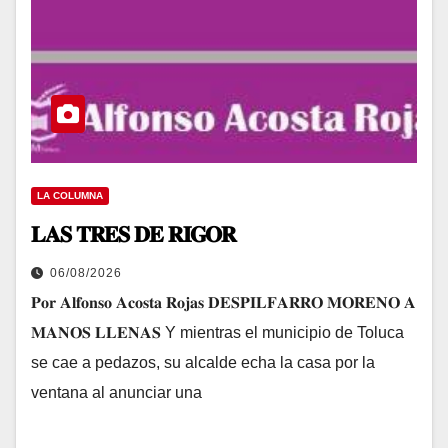
LA COLUMNA
𝐋𝐀𝐒 𝐓𝐑𝐄𝐒 𝐃𝐄 𝐑𝐈𝐆𝐎𝐑
06/08/2026
𝐏𝐨𝐫 𝐀𝐥𝐟𝐨𝐧𝐬𝐨 𝐀𝐜𝐨𝐬𝐭𝐚 𝐑𝐨𝐣𝐚𝐬 𝐃𝐄𝐒𝐏𝐈𝐋𝐅𝐀𝐑𝐑𝐎 𝐌𝐎𝐑𝐄𝐍𝐎 𝐀
𝐌𝐀𝐍𝐎𝐒 𝐋𝐋𝐄𝐍𝐀𝐒 Y mientras el municipio de Toluca
se cae a pedazos, su alcalde echa la casa por la
ventana al anunciar una