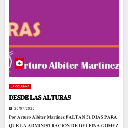
LA COLUMNA
𝐃𝐄𝐒𝐃𝐄 𝐋𝐀𝐒 𝐀𝐋𝐓𝐔𝐑𝐀𝐒
26/07/2026
𝐏𝐨𝐫 𝐀𝐫𝐭𝐮𝐫𝐨 𝐀𝐥𝐛𝐢́𝐭𝐞𝐫 𝐌𝐚𝐫𝐭𝐢́𝐧𝐞𝐳 𝐅𝐀𝐋𝐓𝐀𝐍 𝟓𝟏 𝐃𝐈́𝐀𝐒 𝐏𝐀𝐑𝐀
𝐐𝐔𝐄 𝐋𝐀 𝐀𝐃𝐌𝐈𝐍𝐈𝐒𝐓𝐑𝐀𝐂𝐈𝐎́𝐍 𝐃𝐄 𝐃𝐄𝐋𝐅𝐈𝐍𝐀 𝐆𝐎́𝐌𝐄𝐙