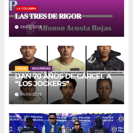
LA COLUMNA
𝐋𝐀𝐒 𝐓𝐑𝐄𝐒 𝐃𝐄 𝐑𝐈𝐆𝐎𝐑
06/08/2026
LOCAL
SEGUIRIDAD
DAN 70 AÑOS DE CÁRCEL A
“LOS JOCKERS”
06/08/2026