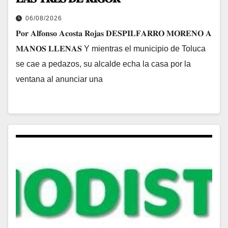
06/08/2026
𝐏𝐨𝐫 𝐀𝐥𝐟𝐨𝐧𝐬𝐨 𝐀𝐜𝐨𝐬𝐭𝐚 𝐑𝐨𝐣𝐚𝐬 𝐃𝐄𝐒𝐏𝐈𝐋𝐅𝐀𝐑𝐑𝐎 𝐌𝐎𝐑𝐄𝐍𝐎 𝐀
𝐌𝐀𝐍𝐎𝐒 𝐋𝐋𝐄𝐍𝐀𝐒 Y mientras el municipio de Toluca
se cae a pedazos, su alcalde echa la casa por la
ventana al anunciar una