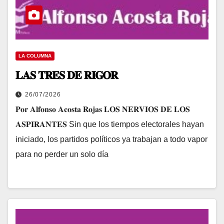
LA COLUMNA
𝐋𝐀𝐒 𝐓𝐑𝐄𝐒 𝐃𝐄 𝐑𝐈𝐆𝐎𝐑
26/07/2026
𝐏𝐨𝐫 𝐀𝐥𝐟𝐨𝐧𝐬𝐨 𝐀𝐜𝐨𝐬𝐭𝐚 𝐑𝐨𝐣𝐚𝐬 𝐋𝐎𝐒 𝐍𝐄𝐑𝐕𝐈𝐎𝐒 𝐃𝐄 𝐋𝐎𝐒
𝐀𝐒𝐏𝐈𝐑𝐀𝐍𝐓𝐄𝐒 Sin que los tiempos electorales hayan
iniciado, los partidos políticos ya trabajan a todo vapor
para no perder un solo día