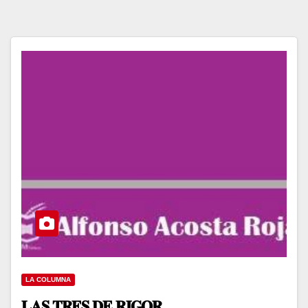
LA COLUMNA
𝐋𝐀𝐒 𝐓𝐑𝐄𝐒 𝐃𝐄 𝐑𝐈𝐆𝐎𝐑