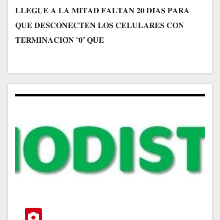
𝐋𝐋𝐄𝐆𝐔𝐄 𝐀 𝐋𝐀 𝐌𝐈𝐓𝐀𝐃 𝐅𝐀𝐋𝐓𝐀𝐍 𝟐𝟎 𝐃𝐈́𝐀𝐒 𝐏𝐀𝐑𝐀
𝐐𝐔𝐄 𝐃𝐄𝐒𝐂𝐎𝐍𝐄𝐂𝐓𝐄𝐍 𝐋𝐎𝐒 𝐂𝐄𝐋𝐔𝐋𝐀𝐑𝐄𝐒 𝐂𝐎𝐍
𝐓𝐄𝐑𝐌𝐈𝐍𝐀𝐂𝐈𝐎́𝐍 “𝟎” 𝐐𝐔𝐄