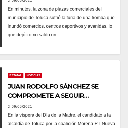
09/05/2021
En minutos, la zona de plazas comerciales del
municipio de Toluca sufrió la furia de una tromba que
inundó comercios, centros deportivos y avenidas, lo
que dejó como saldo un
ESTATAL
NOTICIAS
JUAN RODOLFO SÁNCHEZ SE
COMPROMETE A SEGUIR
TRABAJANDO POR LAS MADRES
09/05/2021
DE FAMILIA DE TOLUCA
En la víspera del Día de la Madre, el candidato a la
alcaldía de Toluca por la coalición Morena-PT-Nueva