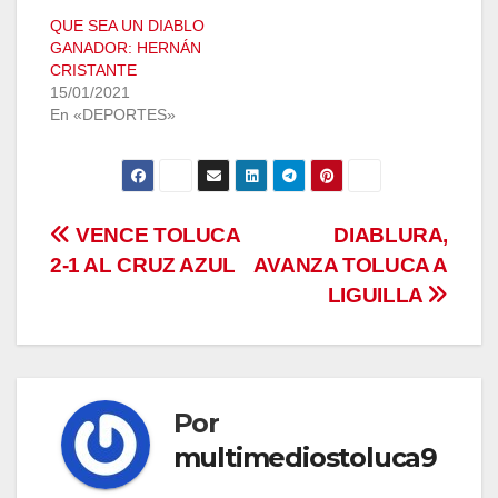
QUE SEA UN DIABLO
GANADOR: HERNÁN
CRISTANTE
15/01/2021
En «DEPORTES»
Navegación
VENCE TOLUCA
DIABLURA,
2-1 AL CRUZ AZUL
AVANZA TOLUCA A
de
LIGUILLA
entradas
Por
multimediostoluca9