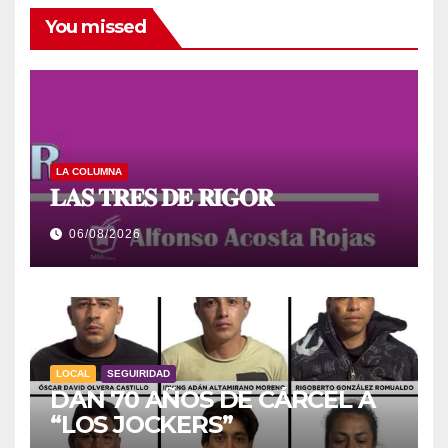
You missed
LA COLUMNA
𝐋𝐀𝐒 𝐓𝐑𝐄𝐒 𝐃𝐄 𝐑𝐈𝐆𝐎𝐑
06/08/2026
LOCAL
SEGUIRIDAD
DAN 70 AÑOS DE CÁRCEL A
“LOS JOCKERS”