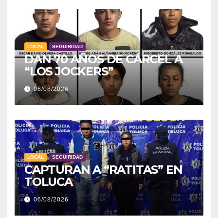
LOCAL
SEGUIRIDAD
DAN 70 AÑOS DE CÁRCEL A
“LOS JOCKERS”
06/08/2026
LOCAL
SEGUIRIDAD
CAPTURAN A “RATITAS” EN
TOLUCA
06/08/2026