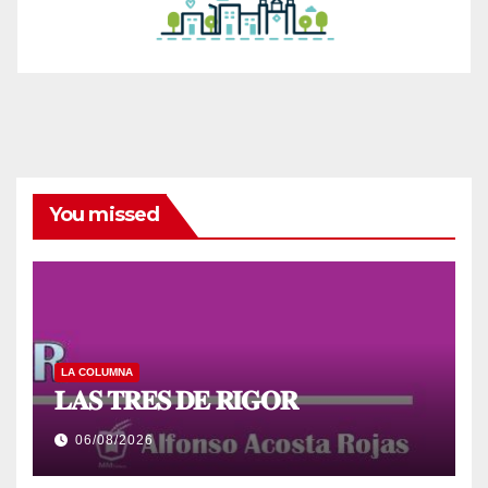
You missed
LA COLUMNA
𝐋𝐀𝐒 𝐓𝐑𝐄𝐒 𝐃𝐄 𝐑𝐈𝐆𝐎𝐑
06/08/2026