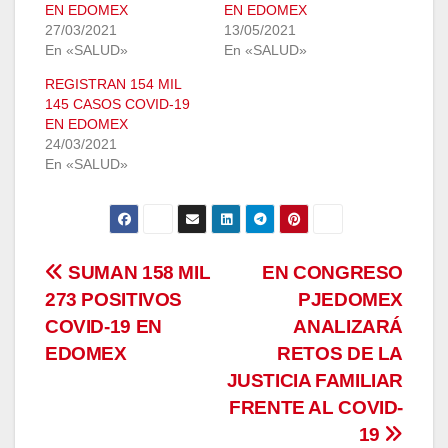
EN EDOMEX
EN EDOMEX
27/03/2021
13/05/2021
En «SALUD»
En «SALUD»
REGISTRAN 154 MIL
145 CASOS COVID-19
EN EDOMEX
24/03/2021
En «SALUD»
Navegación
SUMAN 158 MIL
EN CONGRESO
273 POSITIVOS
PJEDOMEX
de
COVID-19 EN
ANALIZARÁ
entradas
EDOMEX
RETOS DE LA
JUSTICIA FAMILIAR
FRENTE AL COVID-
19