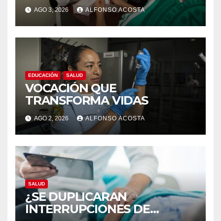
familiar, un derecho
AGO 3, 2026
ALFONSO ACOSTA
EDUCACIÓN
SALUD
VOCACIÓN QUE
TRANSFORMA VIDAS
AGO 2, 2026
ALFONSO ACOSTA
SALUD
¿SE DUPLICARAN
INTERRUPCIONES DE