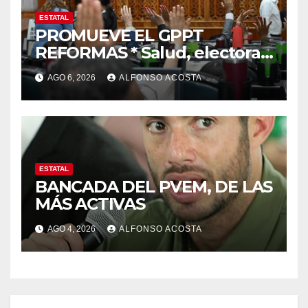
ESTATAL
PROMUEVE EL GPPT
REFORMAS * Salud, electoral
y justicia, de las principales
AGO 6, 2026
ALFONSO ACOSTA
ESTATAL
BANCADA DEL PVEM, DE LAS
MÁS ACTIVAS
AGO 4, 2026
ALFONSO ACOSTA