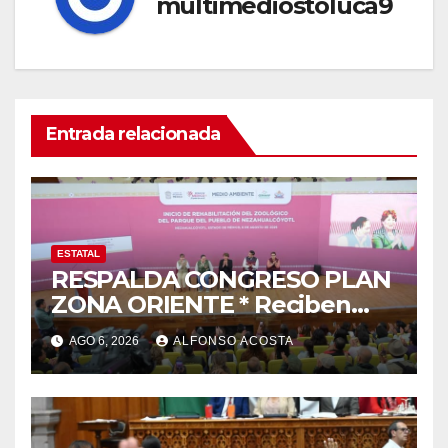
multimediostoluca9
Entrada relacionada
ESTATAL
RESPALDA CONGRESO PLAN
ZONA ORIENTE * Reciben
reconocimiento de la
AGO 6, 2026
ALFONSO ACOSTA
gobernadora Delfina Gómez