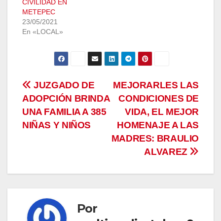
CIVILIDAD EN
METEPEC
23/05/2021
En «LOCAL»
Navegación
JUZGADO DE
MEJORARLES LAS
ADOPCIÓN BRINDA
CONDICIONES DE
de
UNA FAMILIA A 385
VIDA, EL MEJOR
entradas
NIÑAS Y NIÑOS
HOMENAJE A LAS
MADRES: BRAULIO
ALVAREZ
Por