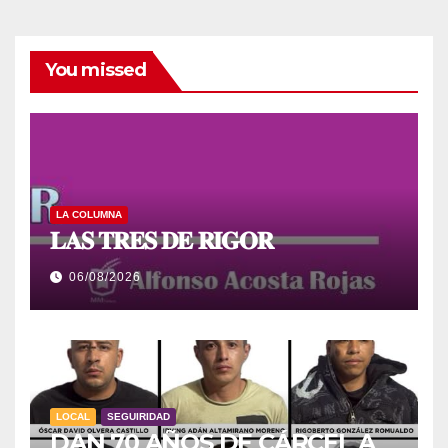
You missed
LA COLUMNA
𝐋𝐀𝐒 𝐓𝐑𝐄𝐒 𝐃𝐄 𝐑𝐈𝐆𝐎𝐑
06/08/2026
LOCAL
SEGUIRIDAD
DAN 70 AÑOS DE CÁRCEL A