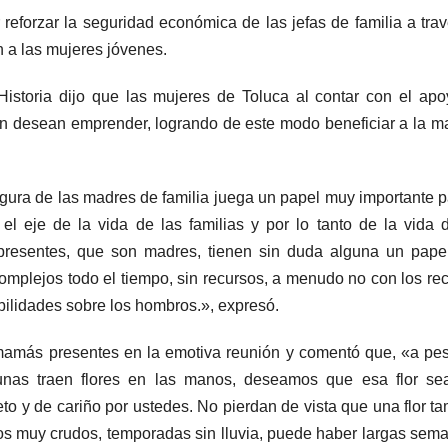
forzar la seguridad económica de las jefas de familia a tra
n a las mujeres jóvenes.
istoria dijo que las mujeres de Toluca al contar con el ap
én desean emprender, logrando de este modo beneficiar a la m
gura de las madres de familia juega un papel muy importante p
el eje de la vida de las familias y por lo tanto de la vida 
presentes, que son madres, tienen sin duda alguna un pape
complejos todo el tiempo, sin recursos, a menudo no con los re
abilidades sobre los hombros.», expresó.
amás presentes en la emotiva reunión y comentó que, «a pe
gunas traen flores en las manos, deseamos que esa flor se
o y de cariño por ustedes. No pierdan de vista que una flor t
os muy crudos, temporadas sin lluvia, puede haber largas sem