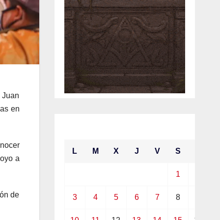
, Juan
ñas en
mayo 2021
onocer
L
M
X
J
V
S
D
poyo a
1
2
ión de
3
4
5
6
7
8
9