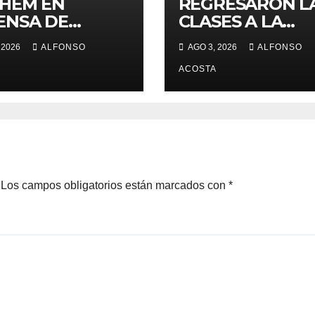
HEM EN
REGRESARON L
ENSA DE
CLASES A LA
ECHOS
UAEMéx
 2026
ALFONSO
AGO 3, 2026
ALFONSO
ANOS
ACOSTA
Los campos obligatorios están marcados con
*