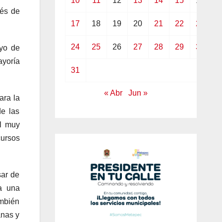
10
11
12
13
14
15
16
vés de
17
18
19
20
21
22
23
24
25
26
27
28
29
30
oyo de
ayoría
31
« Abr
Jun »
ara la
de las
l muy
cursos
sar de
a una
ambién
anas y