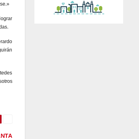
ase.»
lograr
adas.
erardo
guirán
stedes
sotros
ANTA