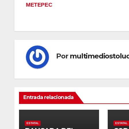
METEPEC
de
entradas
Por
multimediostolu
Entrada relacionada
ESTATAL
ESTATAL