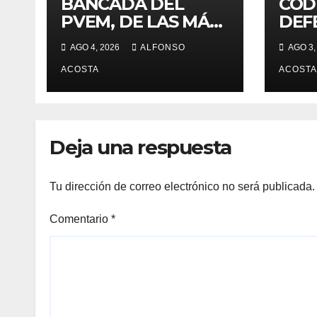
BANCADA DEL
COD
PVEM, DE LAS MÁS
DEF
ACTIVAS
DER
AGO 4, 2026
ALFONSO
AGO 3,
HUM
ACOSTA
ACOSTA
Deja una respuesta
Tu dirección de correo electrónico no será publicada.
Comentario
*