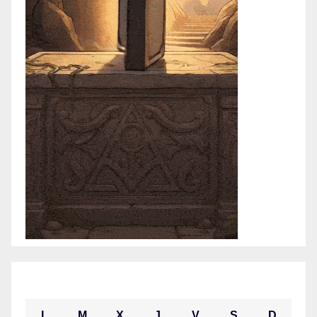
mayo 2021
L
M
X
J
V
S
D