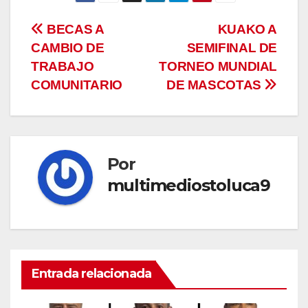
Navegación
BECAS A
KUAKO A
CAMBIO DE
SEMIFINAL DE
de
TRABAJO
TORNEO MUNDIAL
entradas
COMUNITARIO
DE MASCOTAS
Por
multimediostoluca9
Entrada relacionada