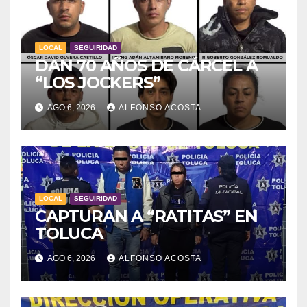
LOCAL
SEGUIRIDAD
DAN 70 AÑOS DE CÁRCEL A
“LOS JOCKERS”
AGO 6, 2026
ALFONSO ACOSTA
LOCAL
SEGUIRIDAD
CAPTURAN A “RATITAS” EN
TOLUCA
AGO 6, 2026
ALFONSO ACOSTA