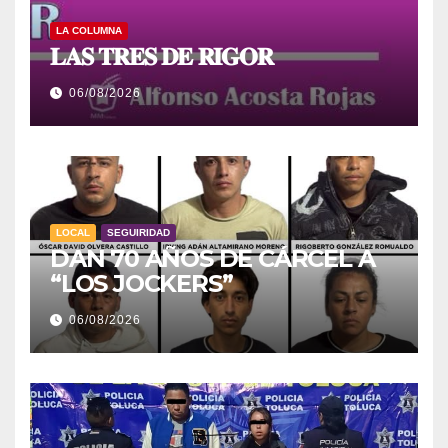
LA COLUMNA
𝐋𝐀𝐒 𝐓𝐑𝐄𝐒 𝐃𝐄 𝐑𝐈𝐆𝐎𝐑
06/08/2026
LOCAL
SEGUIRIDAD
DAN 70 AÑOS DE CÁRCEL A
“LOS JOCKERS”
06/08/2026