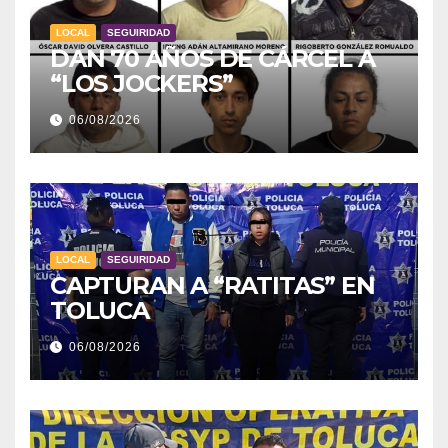
LOCAL
SEGUIRIDAD
DAN 70 AÑOS DE CÁRCEL A
“LOS JOCKERS”
06/08/2026
LOCAL
SEGUIRIDAD
CAPTURAN A “RATITAS” EN
TOLUCA
06/08/2026