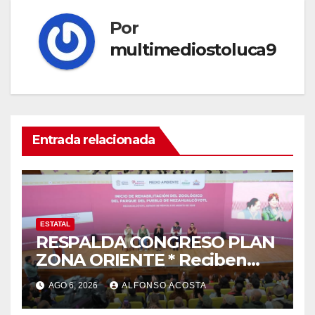
Por
multimediostoluca9
Entrada relacionada
ESTATAL
RESPALDA CONGRESO PLAN
ZONA ORIENTE * Reciben
reconocimiento de la
AGO 6, 2026
ALFONSO ACOSTA
gobernadora Delfina Gómez