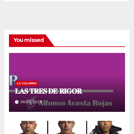
You missed
LA COLUMNA
𝐋𝐀𝐒 𝐓𝐑𝐄𝐒 𝐃𝐄 𝐑𝐈𝐆𝐎𝐑
06/08/2026