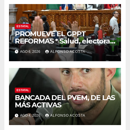
ESTATAL
PROMUEVE EL GPPT
REFORMAS * Salud, electoral
y justicia, de las principales
AGO 6, 2026
ALFONSO ACOSTA
ESTATAL
BANCADA DEL PVEM, DE LAS
MÁS ACTIVAS
AGO 4, 2026
ALFONSO ACOSTA