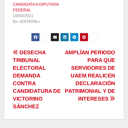
CANDIDATA A DIPUTADA
FEDERAL
18/03/2021
En «ESTATAL»
Navegación
DESECHA
AMPLÍAN PERIODO
TRIBUNAL
PARA QUE
de
ELECTORAL
SERVIDORES DE
entradas
DEMANDA
UAEM REALICEN
CONTRA
DECLARACIÓN
CANDIDATURA DE
PATRIMONIAL Y DE
VICTORINO
INTERESES
SÁNCHEZ