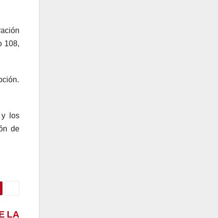
ración
o 108,
pción.
 y los
ión de
E LA