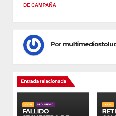
DE CAMPAÑA
de
entradas
Por
multimediostolu
Entrada relacionada
LOCAL
SEGUIRIDAD
LOCAL
FALLIDO
RET