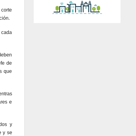
 corte
ción.
e cada
 deben
efe de
es que
entras
ares e
dos y
e y se