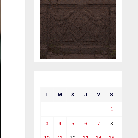
mayo 2021
L
M
X
J
V
S
D
1
2
3
4
5
6
7
8
9