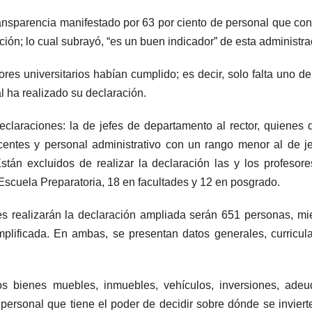
ransparencia manifestado por 63 por ciento de personal que con
ión; lo cual subrayó, “es un buen indicador” de esta administra
ores universitarios habían cumplido; es decir, solo falta uno d
l ha realizado su declaración.
declaraciones: la de jefes de departamento al rector, quienes
ocentes y personal administrativo con un rango menor al de j
stán excluidos de realizar la declaración las y los profesor
 Escuela Preparatoria, 18 en facultades y 12 en posgrado.
es realizarán la declaración ampliada serán 651 personas, mi
mplificada. En ambas, se presentan datos generales, curricul
s bienes muebles, inmuebles, vehículos, inversiones, adeu
personal que tiene el poder de decidir sobre dónde se inviert