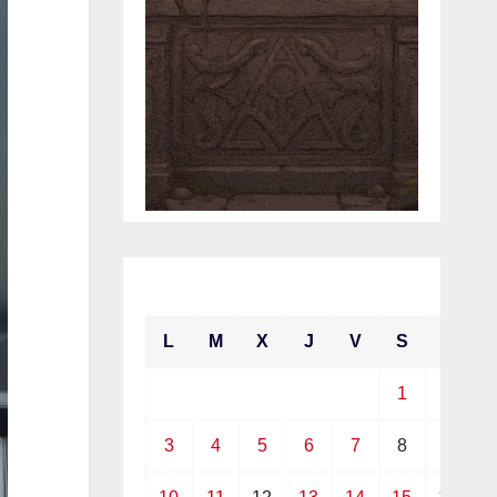
mayo 2021
L
M
X
J
V
S
D
1
2
3
4
5
6
7
8
9