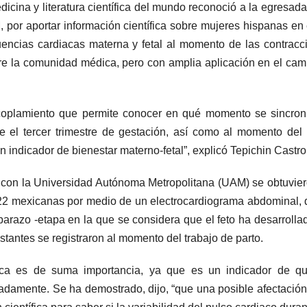
dicina y literatura científica del mundo reconoció a la egresada
 por aportar información científica sobre mujeres hispanas en
uencias cardiacas materna y fetal al momento de las contracc
re la comunidad médica, pero con amplia aplicación en el ca
 acoplamiento que permite conocer en qué momento se sincron
e el tercer trimestre de gestación, así como al momento del 
n indicador de bienestar materno-fetal”, explicó Tepichin Castro
n con la Universidad Autónoma Metropolitana (UAM) se obtuvie
e 22 mexicanas por medio de un electrocardiograma abdominal, 
barazo -etapa en la que se considera que el feto ha desarrolla
stantes se registraron al momento del trabajo de parto.
iaca es de suma importancia, ya que es un indicador de qu
adamente. Se ha demostrado, dijo, “que una posible afectación