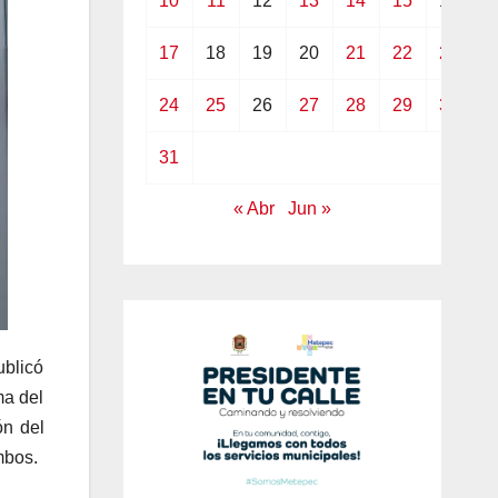
10
11
12
13
14
15
16
17
18
19
20
21
22
23
24
25
26
27
28
29
30
31
« Abr
Jun »
ublicó
ma del
ón del
mbos.