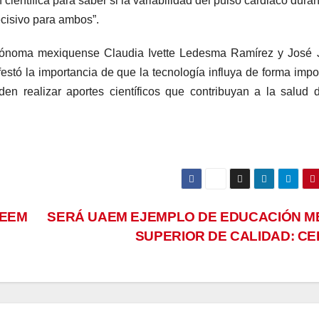
n científica para saber si la variabilidad del pulso cardiaco duran
cisivo para ambos”.
Autónoma mexiquense Claudia Ivette Ledesma Ramírez y José 
stó la importancia de que la tecnología influya de forma impo
en realizar aportes científicos que contribuyan a la salud 
IEEM
SERÁ UAEM EJEMPLO DE EDUCACIÓN M
SUPERIOR DE CALIDAD: C