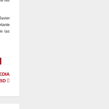
te las
Javier
rtante
de las
EDIA
EBD