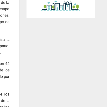
 de la
 etapa
iones,
mpo de
iza la
parto,
.
ron 44
de los
do por
e los
 de la