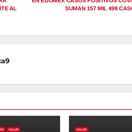
RÁ
EN EDOMEX CASOS POSITIVOS COVI
NTE AL
SUMAN 157 MIL 498 CA
ca9
ÓN
SALUD
SALUD