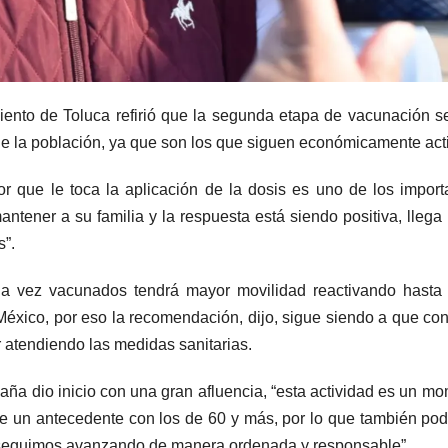
ento de Toluca refirió que la segunda etapa de vacunación s
de la población, ya que son los que siguen económicamente act
r que le toca la aplicación de la dosis es uno de los import
ntener a su familia y la respuesta está siendo positiva, llega
s”.
 vez vacunados tendrá mayor movilidad reactivando hasta c
éxico, por eso la recomendación, dijo, sigue siendo a que con
r atendiendo las medidas sanitarias.
aña dio inicio con una gran afluencia, “esta actividad es un m
ene un antecedente con los de 60 y más, por lo que también p
da; seguimos avanzando de manera ordenada y responsable”.