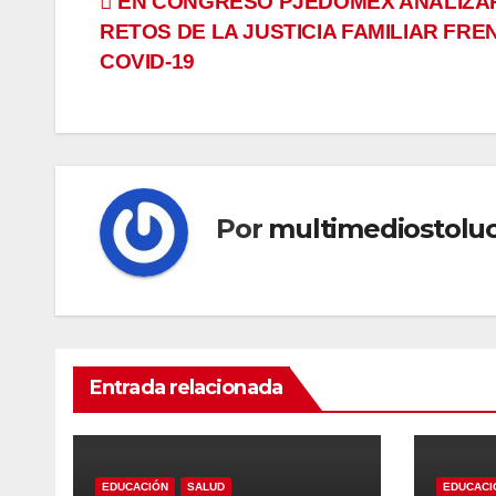
Navegación
EN CONGRESO PJEDOMEX ANALIZA
RETOS DE LA JUSTICIA FAMILIAR FRE
de
COVID-19
entradas
Por
multimediostolu
Entrada relacionada
EDUCACIÓN
SALUD
EDUCACI