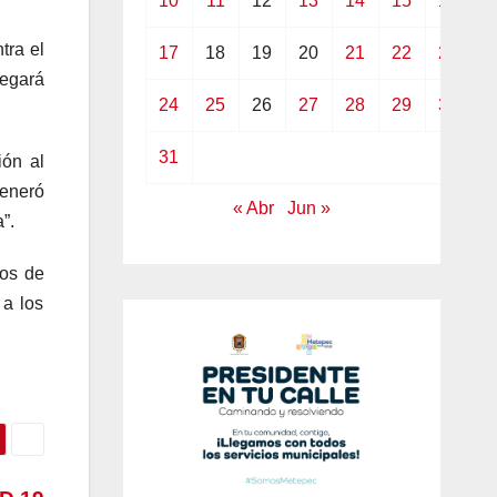
10
11
12
13
14
15
16
tra el
17
18
19
20
21
22
23
legará
24
25
26
27
28
29
30
31
ión al
eneró
« Abr
Jun »
”.
ños de
 a los