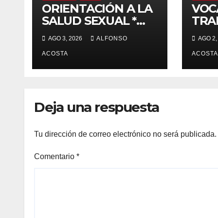
ORIENTACIÓN A LA
VOC
SALUD SEXUAL *
TRA
Planificación
VID
AGO 3, 2026
ALFONSO
AGO 2,
familiar, un derecho
ACOSTA
ACOSTA
Deja una respuesta
Tu dirección de correo electrónico no será publicada.
Comentario
*