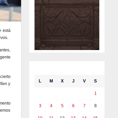
e está
ivos.
antes,
 gente
mayo 2021
ierto
L
M
X
J
V
S
D
fíen y
1
2
omento
3
4
5
6
7
8
9
odemos