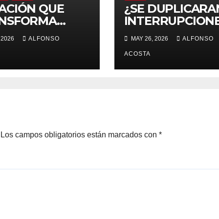
ACIÓN QUE
¿SE DUPLICARA
NSFORMA
INTERRUPCION
AS
DE EMBARAZO
 2026
ALFONSO
MAY 26, 2026
ALFONSO
LEGALES?
ACOSTA
Los campos obligatorios están marcados con
*