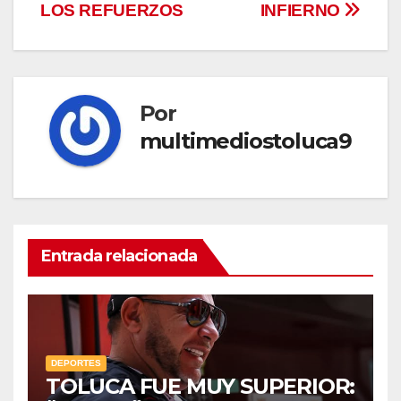
de
LOS REFUERZOS
INFIERNO
entradas
Por
multimediostoluca9
Entrada relacionada
DEPORTES
TOLUCA FUE MUY SUPERIOR: