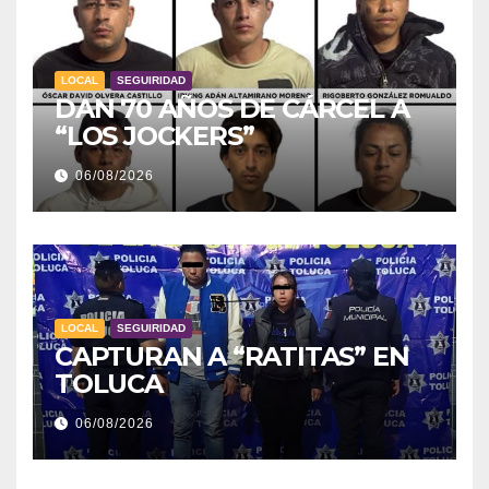
LOCAL
SEGUIRIDAD
DAN 70 AÑOS DE CÁRCEL A
“LOS JOCKERS”
06/08/2026
LOCAL
SEGUIRIDAD
CAPTURAN A “RATITAS” EN
TOLUCA
06/08/2026