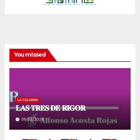
You missed
LA COLUMNA
𝐋𝐀𝐒 𝐓𝐑𝐄𝐒 𝐃𝐄 𝐑𝐈𝐆𝐎𝐑
06/08/2026