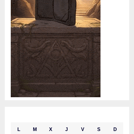
junio 2021
L
M
X
J
V
S
D