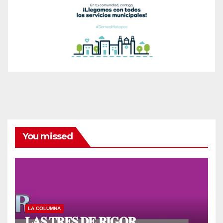
You missed
LA COLUMNA
𝐋𝐀𝐒 𝐓𝐑𝐄𝐒 𝐃𝐄 𝐑𝐈𝐆𝐎𝐑