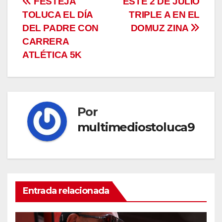
Navegación
FESTEJA
ESTE 2 DE JULIO
TOLUCA EL DÍA
TRIPLE A EN EL
de
DEL PADRE CON
DOMUZ ZINA
entradas
CARRERA
ATLÉTICA 5K
Por
multimediostoluca9
Entrada relacionada