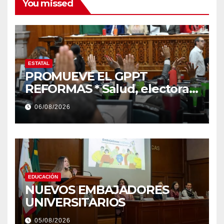
You missed
ESTATAL
PROMUEVE EL GPPT
REFORMAS * Salud, electoral
y justicia, de las principales
06/08/2026
EDUCACIÓN
NUEVOS EMBAJADORES
UNIVERSITARIOS
05/08/2026