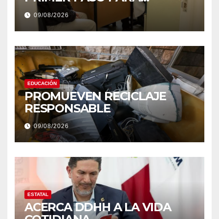
DERRIBAR ESTIGMAS
09/08/2026
EDUCACIÓN
PROMUEVEN RECICLAJE
RESPONSABLE
09/08/2026
ESTATAL
ACERCA DDHH A LA VIDA