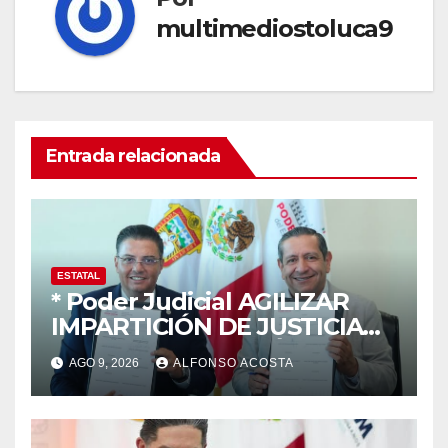
multimediostoluca9
Entrada relacionada
ESTATAL
* Poder Judicial AGILIZAR
IMPARTICIÓN DE JUSTICIA
CON DIGITALIZACIÓN DE
AGO 9, 2026
ALFONSO ACOSTA
INFORMES