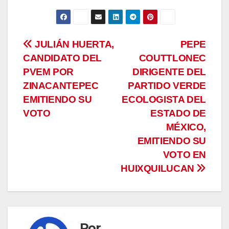
Navegación
JULIÁN HUERTA,
PEPE
CANDIDATO DEL
COUTTLONEC
de
PVEM POR
DIRIGENTE DEL
entradas
ZINACANTEPEC
PARTIDO VERDE
EMITIENDO SU
ECOLOGISTA DEL
VOTO
ESTADO DE
MÉXICO,
EMITIENDO SU
VOTO EN
HUIXQUILUCAN
Por