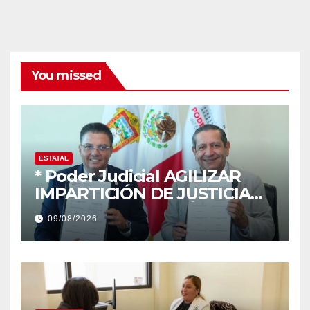
You missed
ESTATAL
* Poder Judicial AGILIZAR
IMPARTICIÓN DE JUSTICIA
CON DIGITALIZACIÓN DE
09/08/2026
INFORMES