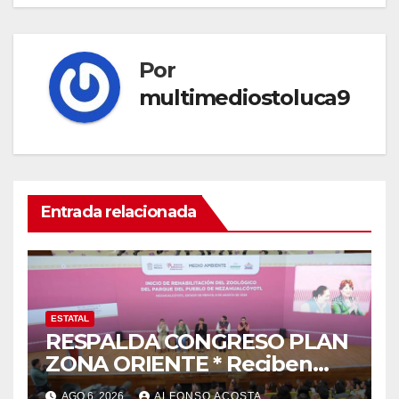
Por
multimediostoluca9
Entrada relacionada
ESTATAL
RESPALDA CONGRESO PLAN
ZONA ORIENTE * Reciben
reconocimiento de la
AGO 6, 2026
ALFONSO ACOSTA