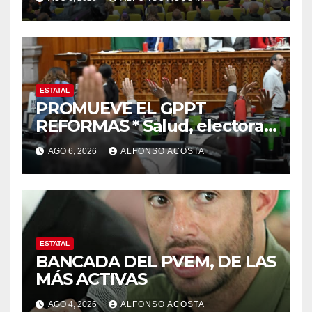
gobernadora Delfina Gómez
ESTATAL
PROMUEVE EL GPPT
REFORMAS * Salud, electoral
y justicia, de las principales
AGO 6, 2026
ALFONSO ACOSTA
ESTATAL
BANCADA DEL PVEM, DE LAS
MÁS ACTIVAS
AGO 4, 2026
ALFONSO ACOSTA