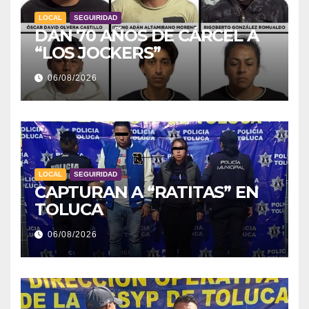
LOCAL
SEGUIRIDAD
DAN 70 AÑOS DE CÁRCEL A
“LOS JOCKERS”
06/08/2026
LOCAL
SEGUIRIDAD
CAPTURAN A “RATITAS” EN
TOLUCA
06/08/2026