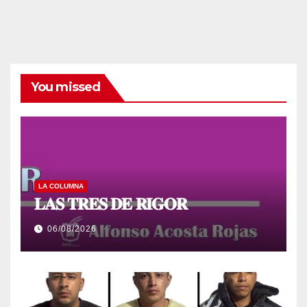
You missed
LA COLUMNA
𝐋𝐀𝐒 𝐓𝐑𝐄𝐒 𝐃𝐄 𝐑𝐈𝐆𝐎𝐑
06/08/2026