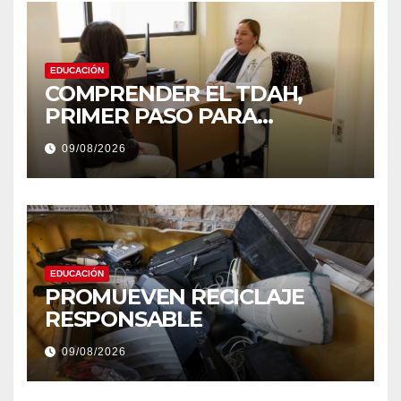
EDUCACIÓN
COMPRENDER EL TDAH,
PRIMER PASO PARA
DERRIBAR ESTIGMAS
09/08/2026
EDUCACIÓN
PROMUEVEN RECICLAJE
RESPONSABLE
09/08/2026