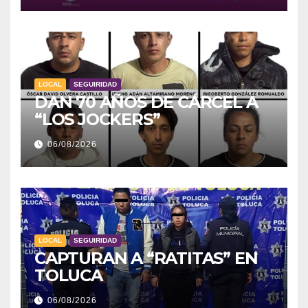
LOCAL
SEGUIRIDAD
DAN 70 AÑOS DE CÁRCEL A
“LOS JOCKERS”
06/08/2026
LOCAL
SEGUIRIDAD
CAPTURAN A “RATITAS” EN
TOLUCA
06/08/2026