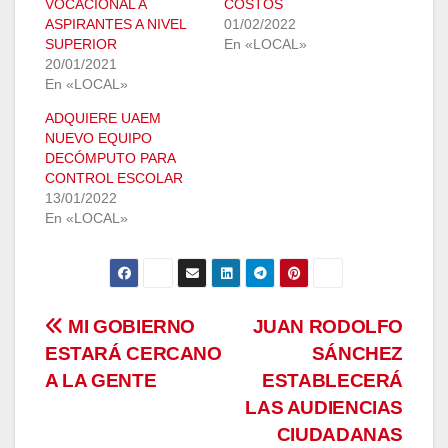
VOCACIONAL A
COSTOS
ASPIRANTES A NIVEL
01/02/2022
SUPERIOR
En «LOCAL»
20/01/2021
En «LOCAL»
ADQUIERE UAEM
NUEVO EQUIPO
DECÓMPUTO PARA
CONTROL ESCOLAR
13/01/2022
En «LOCAL»
Navegación
MI GOBIERNO
JUAN RODOLFO
ESTARÁ CERCANO
SÁNCHEZ
de
A LA GENTE
ESTABLECERÁ
entradas
LAS AUDIENCIAS
CIUDADANAS