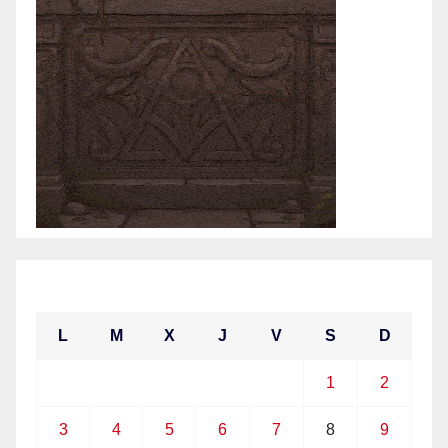
mayo 2021
L
M
X
J
V
S
D
1
2
3
4
5
6
7
8
9