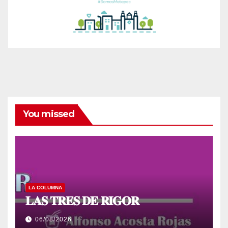
You missed
LA COLUMNA
𝐋𝐀𝐒 𝐓𝐑𝐄𝐒 𝐃𝐄 𝐑𝐈𝐆𝐎𝐑
06/08/2026