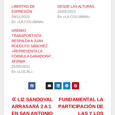
LIBERTAD DE
DESDE LAS ALTURAS
EXPRESIÓN
25/05/2021
09/11/2022
En «LA COLUMNA»
En «LA COLUMNA»
GREMIO
TRANSPORTISTA
RESPALDA A JUAN
RODOLFO SÁNCHEZ;
«REPRESENTA LA
FÓRMULA GANADORA”,
AFIRMA
25/05/2021
En «LOCAL»
Navegación
LIZ SANDOVAL
FUNDAMENTAL LA
ARRASARÁ 2 A 1
PARTICIPACIÓN DE
de
EN SAN ANTONIO
LAS Y LOS