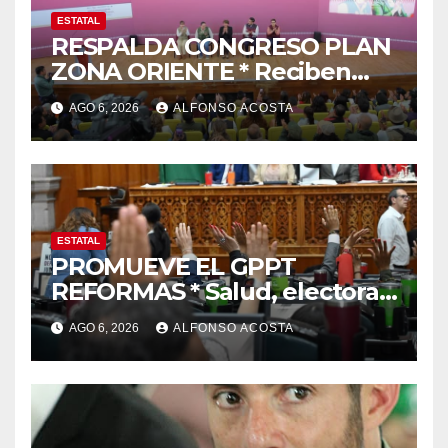
ESTATAL
RESPALDA CONGRESO PLAN
ZONA ORIENTE * Reciben
reconocimiento de la
AGO 6, 2026
ALFONSO ACOSTA
gobernadora Delfina Gómez
ESTATAL
PROMUEVE EL GPPT
REFORMAS * Salud, electoral
y justicia, de las principales
AGO 6, 2026
ALFONSO ACOSTA