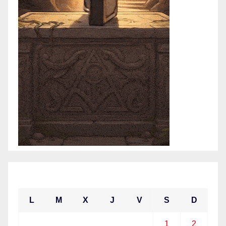
mayo 2021
L
M
X
J
V
S
D
1
2