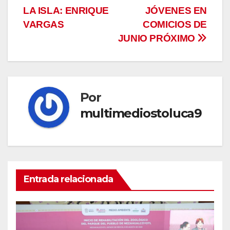
entradas
LA ISLA: ENRIQUE
JÓVENES EN
VARGAS
COMICIOS DE
JUNIO PRÓXIMO
Por
multimediostoluca9
Entrada relacionada