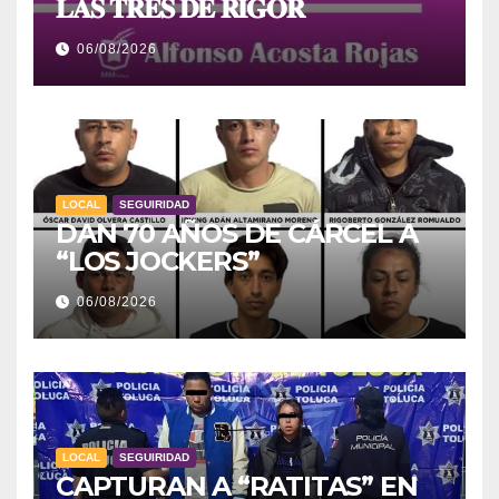
𝐋𝐀𝐒 𝐓𝐑𝐄𝐒 𝐃𝐄 𝐑𝐈𝐆𝐎𝐑
06/08/2026
LOCAL
SEGUIRIDAD
DAN 70 AÑOS DE CÁRCEL A
“LOS JOCKERS”
06/08/2026
LOCAL
SEGUIRIDAD
CAPTURAN A “RATITAS” EN