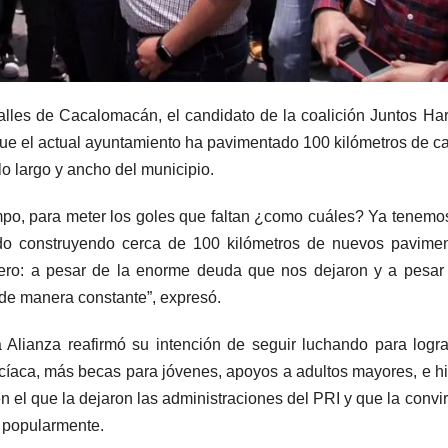
 calles de Cacalomacán, el candidato de la coalición Juntos H
e el actual ayuntamiento ha pavimentado 100 kilómetros de ca
o largo y ancho del municipio.
mpo, para meter los goles que faltan ¿como cuáles? Ya tenem
do construyendo cerca de 100 kilómetros de nuevos pavimen
ero: a pesar de la enorme deuda que nos dejaron y a pesar
de manera constante”, expresó.
Alianza reafirmó su intención de seguir luchando para logr
icíaca, más becas para jóvenes, apoyos a adultos mayores, e h
 el que la dejaron las administraciones del PRI y que la convir
 popularmente.