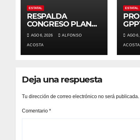
ESTATAL
ESTATAL
RESPALDA
PRO
CONGRESO PLAN
GPP
ZONA ORIENTE *
Salu
AGO 6, 2026
ALFONSO
AGO 6,
Reciben
justi
reconocimiento de
ACOSTA
prin
ACOSTA
la gobernadora
Delfina Gómez
Deja una respuesta
Tu dirección de correo electrónico no será publicada.
Comentario
*