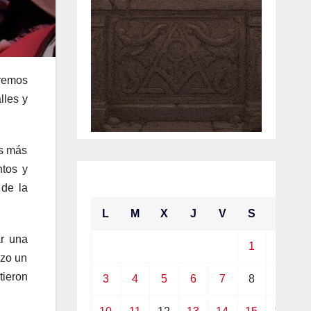
aremos
lles y
os más
tos y
mayo 2021
 de la
L
M
X
J
V
S
D
ar una
1
2
izo un
tieron
3
4
5
6
7
8
9