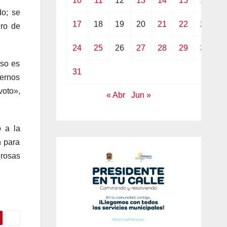
10
11
12
13
14
15
16
o; se
17
18
19
20
21
22
23
ero de
24
25
26
27
28
29
30
eso es
31
iernos
voto»,
« Abr
Jun »
o a la
n para
rosas