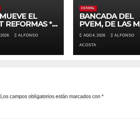
ESTATAL
MUEVE EL
BANCADA DEL
T REFORMAS *
PVEM, DE LAS 
d, electoral y
ACTIVAS
 2026
ALFONSO
AGO 4, 2026
ALFONSO
cia, de las
cipales
ACOSTA
Los campos obligatorios están marcados con
*