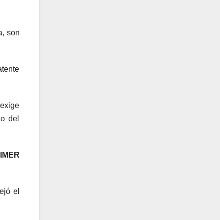
a, son
atente
 exige
ño del
IMER
ejó el