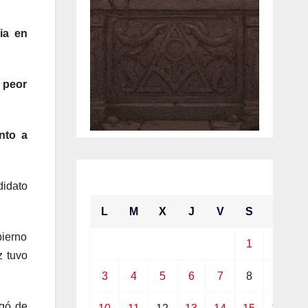
ia en
l peor
nto a
mayo 2021
didato
L
M
X
J
V
S
D
bierno
1
2
z tuvo
3
4
5
6
7
8
9
rgó de