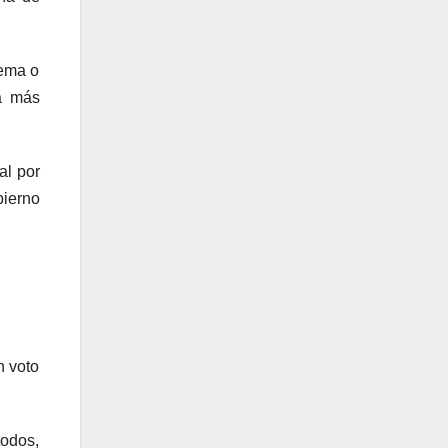
tema o
á más
al por
bierno
n voto
todos,