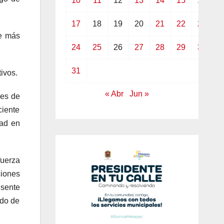
10
11
12
13
14
15
16
17
18
19
20
21
22
23
e más
24
25
26
27
28
29
30
31
tivos.
« Abr
Jun »
 es de
ciente
dad en
fuerza
ciones
sente
ado de