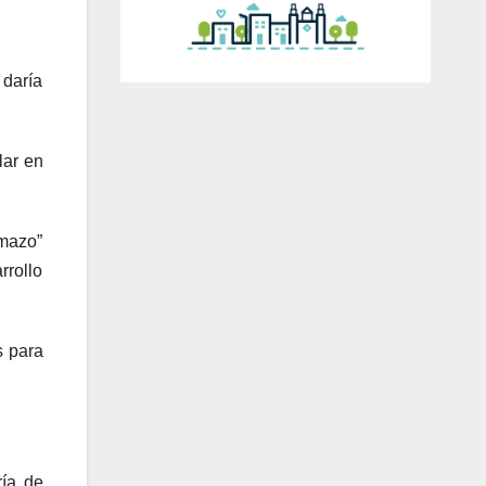
 daría
lar en
umazo”
rrollo
s para
ía de