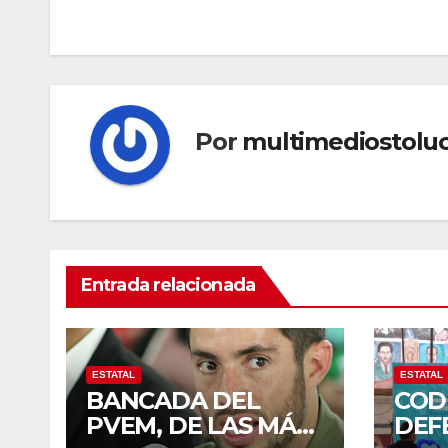
de
entradas
Por
multimediostolu
Entrada relacionada
ESTATAL
ESTATAL
BANCADA DEL
COD
PVEM, DE LAS MÁS
DEF