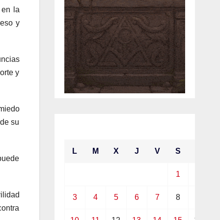
 en la
ceso y
ncias
orte y
 miedo
 de su
mayo 2021
L
M
X
J
V
S
D
 puede
1
2
ilidad
3
4
5
6
7
8
9
contra