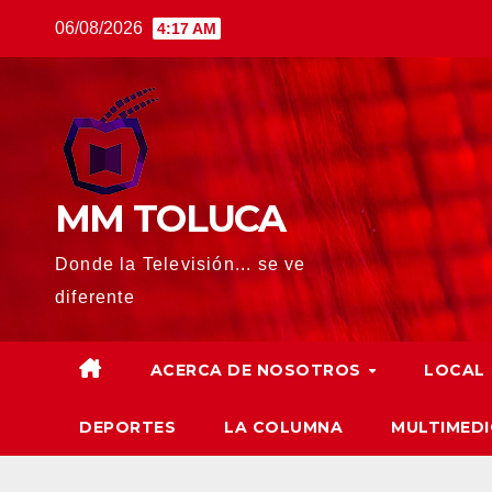
Saltar
06/08/2026
4:17 AM
al
contenido
MM TOLUCA
Donde la Televisión... se ve
diferente
ACERCA DE NOSOTROS
LOCAL
DEPORTES
LA COLUMNA
MULTIMEDI