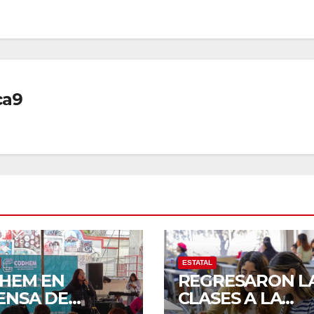
ca9
ESTATAL
HEM EN
REGRESARON L
ENSA DE
CLASES A LA