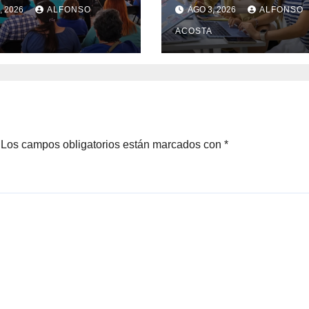
ECHOS
UAEMéx
, 2026
ALFONSO
AGO 3, 2026
ALFONSO
ANOS
ACOSTA
Los campos obligatorios están marcados con
*