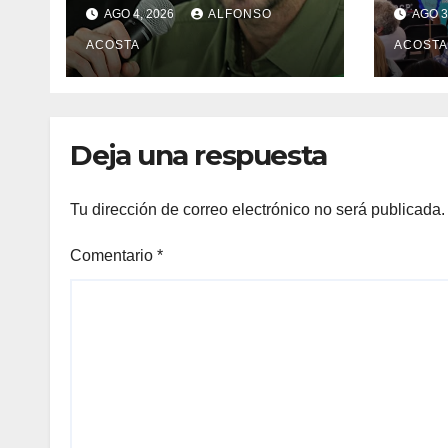
ACTIVAS
DER
AGO 4, 2026
ALFONSO
AGO 3
HUM
ACOSTA
ACOSTA
Deja una respuesta
Tu dirección de correo electrónico no será publicada.
Comentario
*