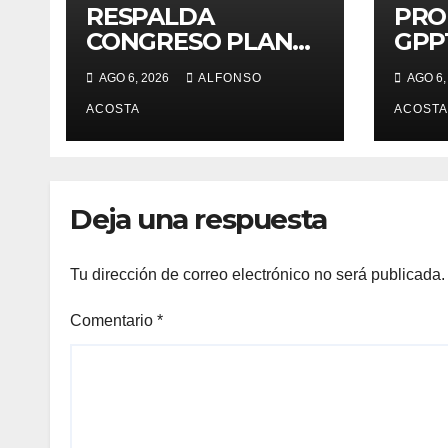
RESPALDA
PRO
CONGRESO PLAN
GPP
ZONA ORIENTE *
Salu
AGO 6, 2026
ALFONSO
AGO 6,
Reciben
justi
reconocimiento de
ACOSTA
prin
ACOSTA
la gobernadora
Delfina Gómez
Deja una respuesta
Tu dirección de correo electrónico no será publicada.
Comentario
*