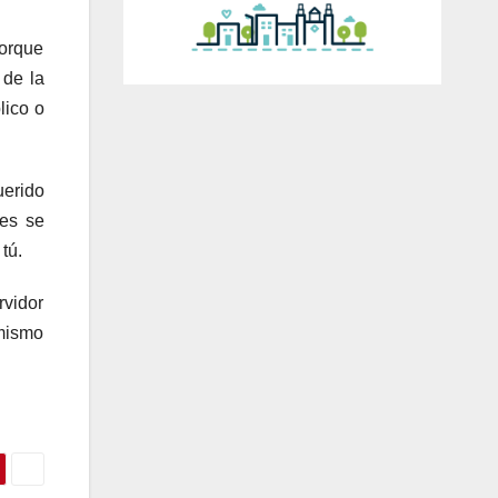
porque
 de la
lico o
uerido
ces se
tú.
rvidor
 mismo