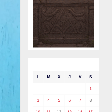
mayo 2021
L
M
X
J
V
S
D
1
2
3
4
5
6
7
8
9