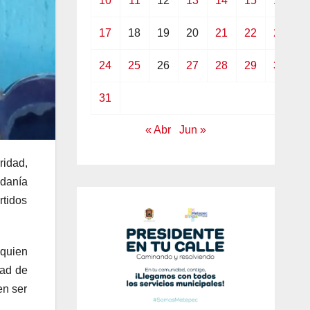
10
11
12
13
14
15
16
17
18
19
20
21
22
23
24
25
26
27
28
29
30
31
« Abr
Jun »
idad,
adanía
rtidos
 quien
dad de
en ser