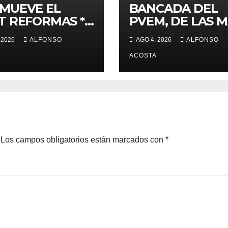
MUEVE EL
BANCADA DEL
T REFORMAS *
PVEM, DE LAS 
d, electoral y
ACTIVAS
 2026
ALFONSO
AGO 4, 2026
ALFONSO
cia, de las
cipales
ACOSTA
Los campos obligatorios están marcados con
*