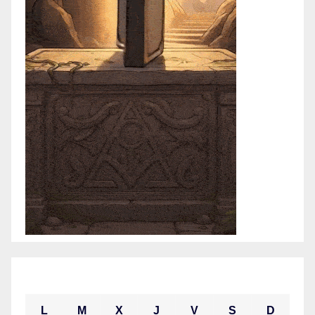
mayo 2021
L
M
X
J
V
S
D