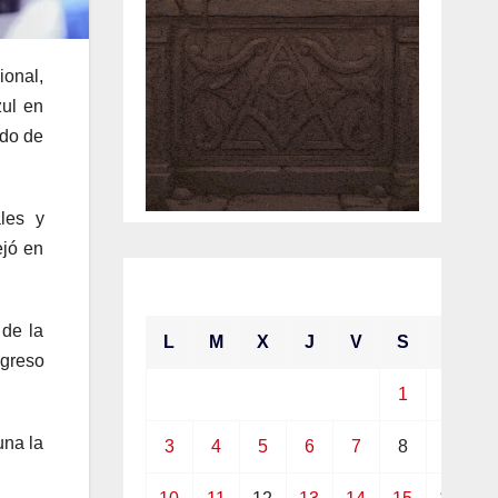
ional,
zul en
ado de
les y
ejó en
mayo 2021
 de la
L
M
X
J
V
S
D
ngreso
1
2
una la
3
4
5
6
7
8
9