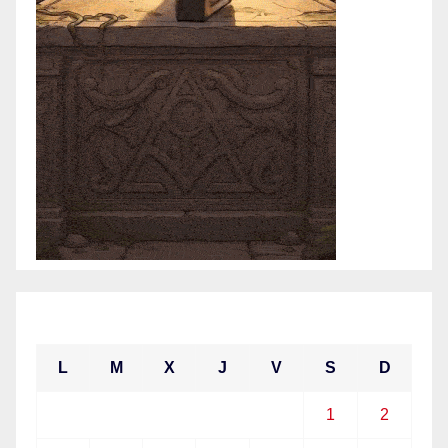
mayo 2021
L
M
X
J
V
S
D
1
2