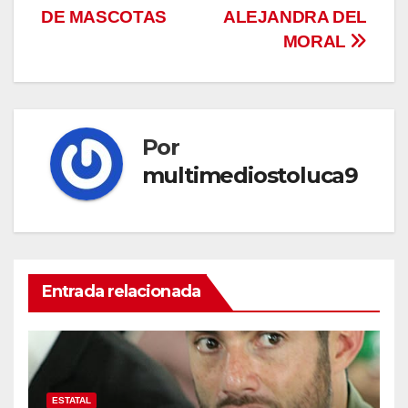
entradas
DE MASCOTAS
ALEJANDRA DEL
MORAL
Por
multimediostoluca9
Entrada relacionada
ESTATAL