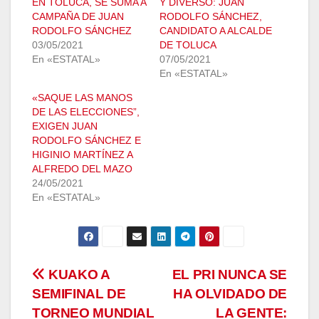
EN TOLUCA, SE SUMA A
Y DIVERSO: JUAN
CAMPAÑA DE JUAN
RODOLFO SÁNCHEZ,
RODOLFO SÁNCHEZ
CANDIDATO A ALCALDE
03/05/2021
DE TOLUCA
En «ESTATAL»
07/05/2021
En «ESTATAL»
«SAQUE LAS MANOS
DE LAS ELECCIONES”,
EXIGEN JUAN
RODOLFO SÁNCHEZ E
HIGINIO MARTÍNEZ A
ALFREDO DEL MAZO
24/05/2021
En «ESTATAL»
Navegación
KUAKO A
EL PRI NUNCA SE
SEMIFINAL DE
HA OLVIDADO DE
de
TORNEO MUNDIAL
LA GENTE: