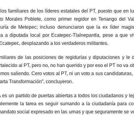
los familiares de los líderes estatales del PT, puesto que en l
erto Morales Poblete, como primer regidor en Tenango del Val
ía de Metepec; incluso denunciaron que la ex líder magist
ra a diputada local por Ecatepec-Tlalnepantla, pese a que v
n Ecatepec, desplazando a los verdaderos militantes.
liares de las posiciones de regidurías y diputaciones y le 
ortalecido al PT, pero no, no han querido y por eso el PT no va o
amos saliendo. Cero votos al PT, ni un voto a sus candidaturas,
rta Transformación”, concluyeron.
 un partido de puertas abiertas a todos los ciudadanos y le
mplemente la tarea es seguir sumando a la ciudadanía para co
 mandato social expresado en las urnas y que seguramente se v