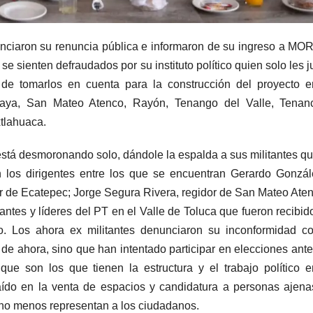
anunciaron su renuncia pública e informaron de su ingreso a M
e sienten defraudados por su instituto político quien solo les j
de tomarlos en cuenta para la construcción del proyecto e
maya, San Mateo Atenco, Rayón, Tenango del Valle, Tenanc
xtlahuaca.
 está desmoronando solo, dándole la espalda a sus militantes q
on los dirigentes entre los que se encuentran Gerardo Gonzá
r de Ecatepec; Jorge Segura Rivera, regidor de San Mateo Aten
ntes y líderes del PT en el Valle de Toluca que fueron recibid
. Los ahora ex militantes denunciaron su inconformidad co
 de ahora, sino que han intentado participar en elecciones ante
e son los que tienen la estructura y el trabajo político 
 caído en la venta de espacios y candidatura a personas ajen
o menos representan a los ciudadanos.