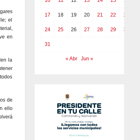
10
11
12
13
14
15
16
ugares
17
18
19
20
21
22
23
le; el
erial,
24
25
26
27
28
29
30
ive en
31
« Abr
Jun »
den la
btener
 todos
jos de
n ello
olverá