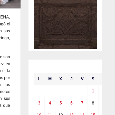
ORENA,
ugó el
n sus
ingo,
ue son
lez ex
mayo 2021
co; la
os por
L
M
X
J
V
S
D
n las
1
2
riores
en sus
3
4
5
6
7
8
9
as que