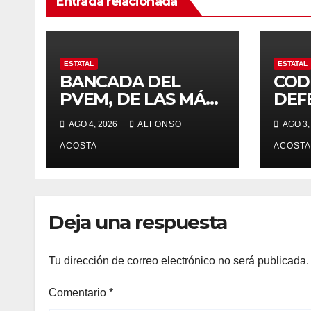
Entrada relacionada
ESTATAL
ESTATAL
BANCADA DEL
COD
PVEM, DE LAS MÁS
DEF
ACTIVAS
DER
AGO 4, 2026
ALFONSO
AGO 3,
HUM
ACOSTA
ACOSTA
Deja una respuesta
Tu dirección de correo electrónico no será publicada.
Comentario
*