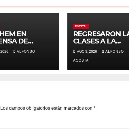
ESTATAL
HEM EN
REGRESARON L
ENSA DE
CLASES A LA
ECHOS
UAEMéx
 2026
ALFONSO
AGO 3, 2026
ALFONSO
ANOS
ACOSTA
Los campos obligatorios están marcados con
*