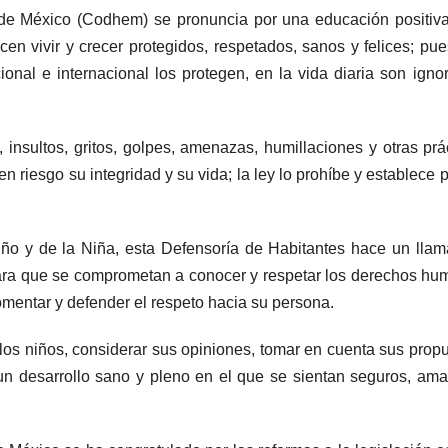
e México (Codhem) se pronuncia por una educación positiva
cen vivir y crecer protegidos, respetados, sanos y felices; pu
ional e internacional los protegen, en la vida diaria son igno
, insultos, gritos, golpes, amenazas, humillaciones y otras prá
n riesgo su integridad y su vida; la ley lo prohíbe y establece 
ño y de la Niña, esta Defensoría de Habitantes hace un lla
 para que se comprometan a conocer y respetar los derechos h
 fomentar y defender el respeto hacia su persona.
los niños, considerar sus opiniones, tomar en cuenta sus prop
un desarrollo sano y pleno en el que se sientan seguros, am