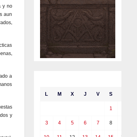
 y no
es aun
rados,
cticas
penas,
mado a
mayo 2021
umanos
L
M
X
J
V
S
D
uestas
1
2
ados y
3
4
5
6
7
8
9