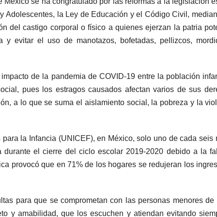
xico se ha congratulado por las reformas a la legislación es
y Adolescentes, la Ley de Educación y el Código Civil, median
ón del castigo corporal o físico a quienes ejerzan la patria pot
cia y evitar el uso de manotazos, bofetadas, pellizcos, mord
 impacto de la pandemia de COVID-19 entre la población infant
social, pues los estragos causados afectan varios de sus de
n, a lo que se suma el aislamiento social, la pobreza y la vio
para la Infancia (UNICEF), en México, solo uno de cada seis 
durante el cierre del ciclo escolar 2019-2020 debido a la fa
ica provocó que en 71% de los hogares se redujeran los ingres
ultas para que se comprometan con las personas menores de
eto y amabilidad, que los escuchen y atiendan evitando siem