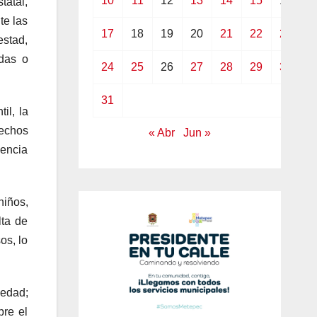
10
11
12
13
14
15
16
tatal,
te las
17
18
19
20
21
22
23
estad,
idas o
24
25
26
27
28
29
30
31
il, la
rechos
« Abr
Jun »
lencia
niños,
lta de
os, lo
 edad;
pre el