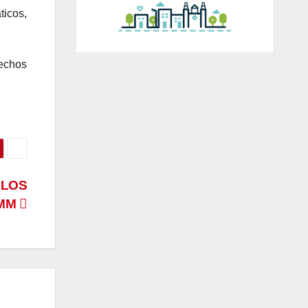
ticos,
rechos
RLOS
IMM