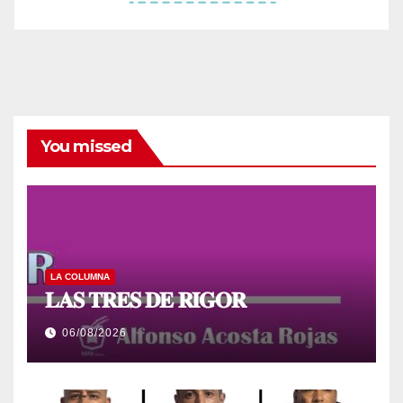
You missed
LA COLUMNA
𝐋𝐀𝐒 𝐓𝐑𝐄𝐒 𝐃𝐄 𝐑𝐈𝐆𝐎𝐑
06/08/2026