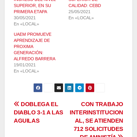
SUPERIOR, EN SU
CALIDAD: CEBD
PRIMERA ETAPA
25/05/2021
30/05/2021
En «LOCAL»
En «LOCAL»
UAEM PROMUEVE
APRENDIZAJE DE
PROXIMA
GENERACIÓN:
ALFREDO BARRERA
19/01/2021
En «LOCAL»
Navegación
DOBLEGA EL
CON TRABAJO
DIABLO 3-1 A LAS
INTERINSTITUCION
de
AGUILAS
AL, SE ATIENDEN
entradas
712 SOLICITUDES