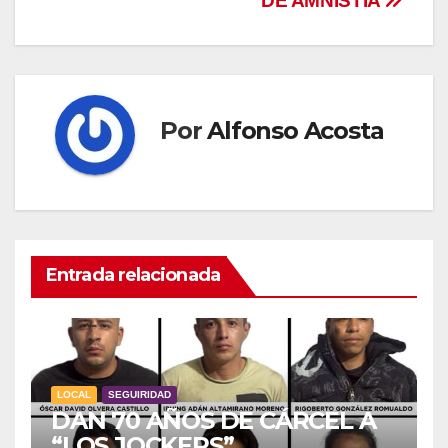
DE AMNISTÍA
Por
Alfonso Acosta
Entrada relacionada
LOCAL
SEGUIRIDAD
DAN 70 AÑOS DE CÁRCEL A
“LOS JOCKERS”