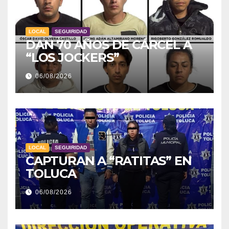
LOCAL
SEGUIRIDAD
DAN 70 AÑOS DE CÁRCEL A
“LOS JOCKERS”
06/08/2026
LOCAL
SEGUIRIDAD
CAPTURAN A “RATITAS” EN
TOLUCA
06/08/2026