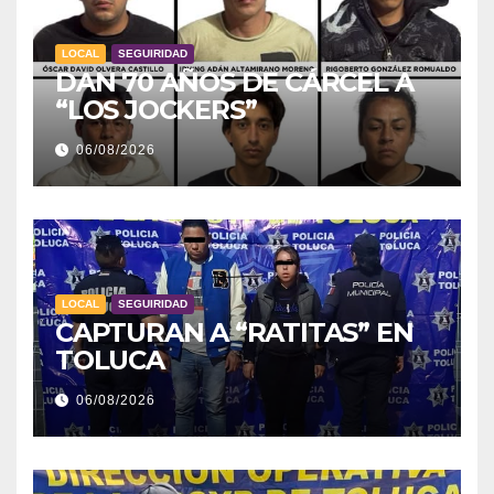
LOCAL
SEGUIRIDAD
DAN 70 AÑOS DE CÁRCEL A
“LOS JOCKERS”
06/08/2026
LOCAL
SEGUIRIDAD
CAPTURAN A “RATITAS” EN
TOLUCA
06/08/2026