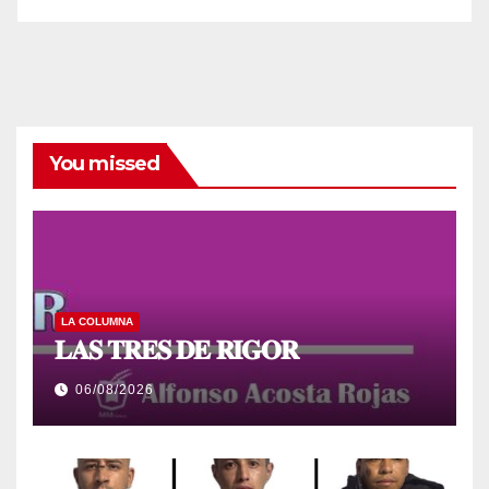
You missed
LA COLUMNA
𝐋𝐀𝐒 𝐓𝐑𝐄𝐒 𝐃𝐄 𝐑𝐈𝐆𝐎𝐑
06/08/2026