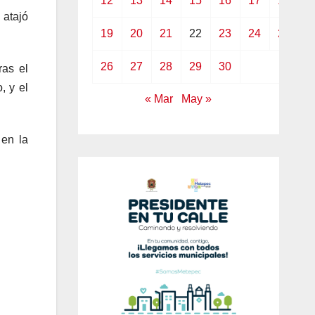
12
13
14
15
16
17
18
 atajó
19
20
21
22
23
24
25
26
27
28
29
30
ras el
, y el
« Mar
May »
 en la