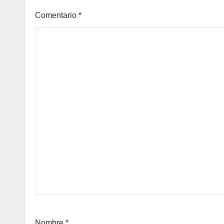
voca
fort
Comentario
*
desa
y te
nues
Nombre
*