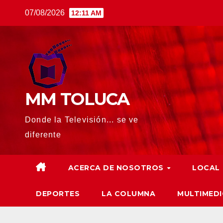
Saltar
07/08/2026
12:11 AM
al
contenido
MM TOLUCA
Donde la Televisión... se ve
diferente
ACERCA DE NOSOTROS
LOCAL
DEPORTES
LA COLUMNA
MULTIMEDI