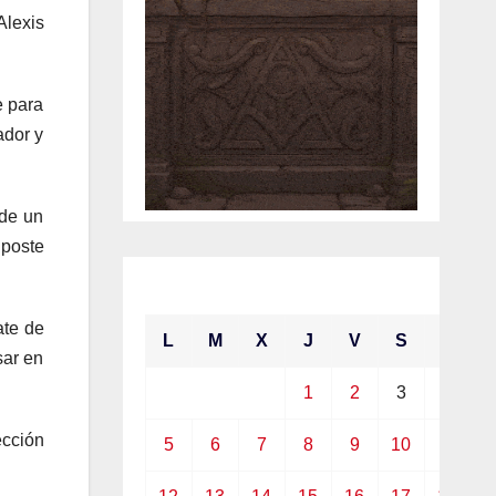
Alexis
e para
ador y
 de un
 poste
abril 2021
ate de
L
M
X
J
V
S
D
sar en
1
2
3
4
ección
5
6
7
8
9
10
11