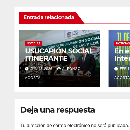
Entrada relacionada
NOTICIAS
NOTICIAS
USUCAPIÓN SOCIAL
En e
ITINERANTE
Inte
Muje
JUN 18, 2026
ALFONSO
FEB 1
Cien
ACOSTA
febr
ACOSTA
reco
inva
cont
Deja una respuesta
muje
que,
dedi
Tu dirección de correo electrónico no será publicada.