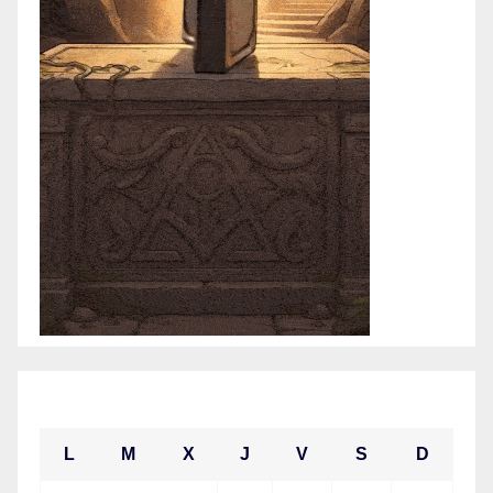
abril 2021
L
M
X
J
V
S
D