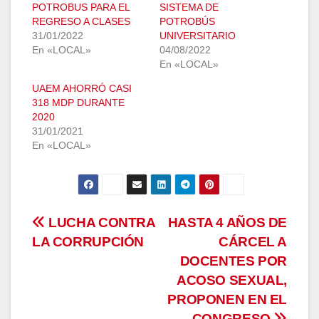
POTROBUS PARA EL
SISTEMA DE
REGRESO A CLASES
POTROBÚS
31/01/2022
UNIVERSITARIO
En «LOCAL»
04/08/2022
En «LOCAL»
UAEM AHORRÓ CASI
318 MDP DURANTE
2020
31/01/2021
En «LOCAL»
Navegación
LUCHA CONTRA
HASTA 4 AÑOS DE
LA CORRUPCIÓN
CÁRCEL A
de
DOCENTES POR
entradas
ACOSO SEXUAL,
PROPONEN EN EL
CONGRESO