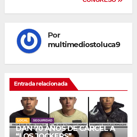
Por
multimediostoluca9
Entrada relacionada
LOCAL
SEGUIRIDAD
DAN 70 AÑOS DE CÁRCEL A
“LOS JOCKERS”