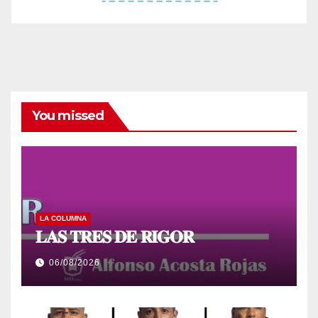
You missed
LA COLUMNA
𝐋𝐀𝐒 𝐓𝐑𝐄𝐒 𝐃𝐄 𝐑𝐈𝐆𝐎𝐑
06/08/2026