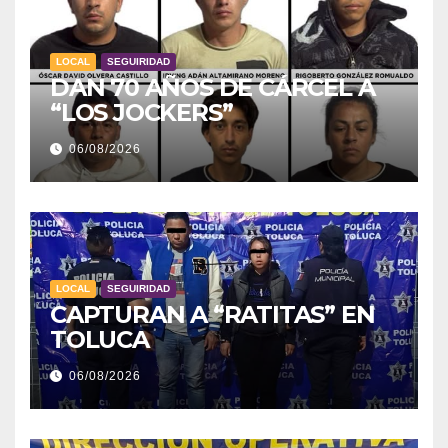
LOCAL
SEGUIRIDAD
DAN 70 AÑOS DE CÁRCEL A
“LOS JOCKERS”
06/08/2026
LOCAL
SEGUIRIDAD
CAPTURAN A “RATITAS” EN
TOLUCA
06/08/2026