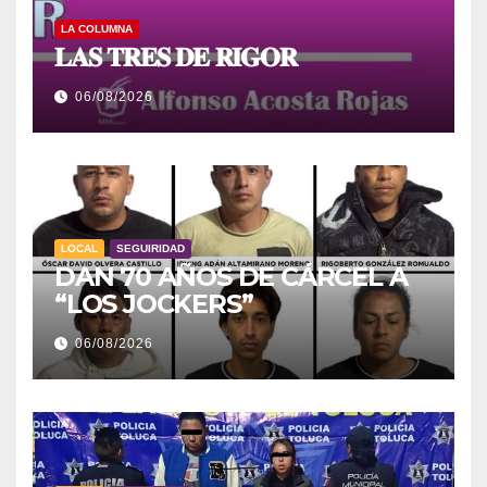
LA COLUMNA
𝐋𝐀𝐒 𝐓𝐑𝐄𝐒 𝐃𝐄 𝐑𝐈𝐆𝐎𝐑
06/08/2026
LOCAL
SEGUIRIDAD
DAN 70 AÑOS DE CÁRCEL A
“LOS JOCKERS”
06/08/2026