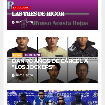
LA COLUMNA
𝐋𝐀𝐒 𝐓𝐑𝐄𝐒 𝐃𝐄 𝐑𝐈𝐆𝐎𝐑
06/08/2026
LOCAL
SEGUIRIDAD
DAN 70 AÑOS DE CÁRCEL A
“LOS JOCKERS”
06/08/2026