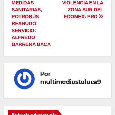
de
MEDIDAS
VIOLENCIA EN LA
entradas
SANITARIAS,
ZONA SUR DEL
POTROBÚS
EDOMEX: PRD
REANUDÓ
SERVICIO:
ALFREDO
BARRERA BACA
Por
multimediostoluca9
Entrada relacionada