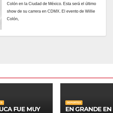
SU CARRERA EN CDMX.
Colón en la Ciudad de México. Esta será el último
show de su carrera en CDMX. El evento de Willie
Colón,
ES
DEPORTES
UCA FUE MUY
EN GRANDE EN