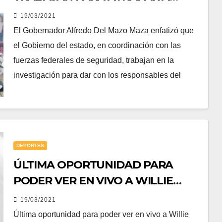
RESPONSABLES DEL ATAQUE:
19/03/2021
ALFREDO DEL MAZO
El Gobernador Alfredo Del Mazo Maza enfatizó que
el Gobierno del estado, en coordinación con las
fuerzas federales de seguridad, trabajan en la
investigación para dar con los responsables del
DEPORTES
ÚLTIMA OPORTUNIDAD PARA
PODER VER EN VIVO A WILLIE
COLÓN EN LA CIUDAD DE MÉXICO.
19/03/2021
ESTA SERÁ EL ÚLTIMO SHOW DE
Última oportunidad para poder ver en vivo a Willie