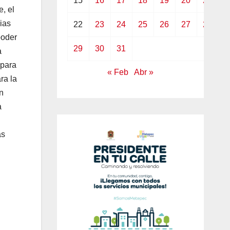
15
16
17
18
19
20
21
, el
ias
22
23
24
25
26
27
28
poder
29
30
31
a
 para
« Feb
Abr »
ra la
n
a
as