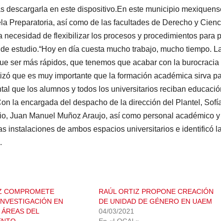
s descargarla en este dispositivo.En este municipio mexiquense
la Preparatoria, así como de las facultades de Derecho y Cienc
a necesidad de flexibilizar los procesos y procedimientos para 
 de estudio.“Hoy en día cuesta mucho trabajo, mucho tiempo. L
ue ser más rápidos, que tenemos que acabar con la burocracia
atizó que es muy importante que la formación académica sirva pa
ntal que los alumnos y todos los universitarios reciban educació
.Con la encargada del despacho de la dirección del Plantel, Sofí
tario, Juan Manuel Muñoz Araujo, así como personal académico y
las instalaciones de ambos espacios universitarios e identificó l
.
IZ COMPROMETE
RAÚL ORTIZ PROPONE CREACIÓN
INVESTIGACIÓN EN
DE UNIDAD DE GÉNERO EN UAEM
 ÁREAS DEL
04/03/2021