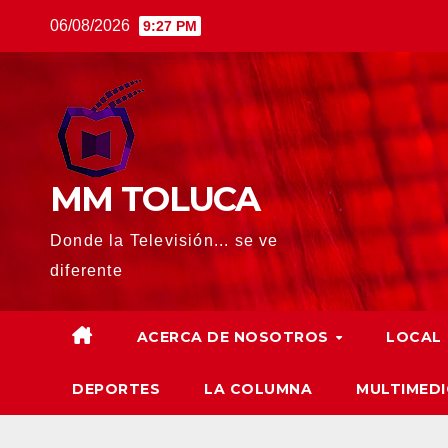
Saltar
06/08/2026
9:27 PM
al
contenido
MM TOLUCA
Donde la Televisión... se ve
diferente
ACERCA DE NOSOTROS
LOCAL
DEPORTES
LA COLUMNA
MULTIMEDI