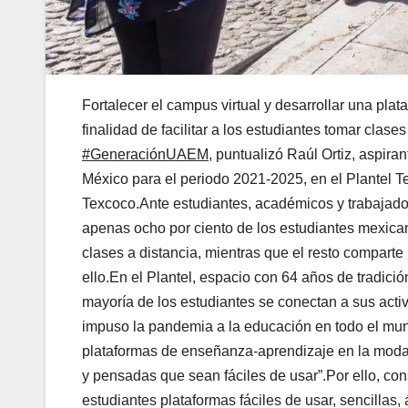
Fortalecer el campus virtual y desarrollar una plat
finalidad de facilitar a los estudiantes tomar clase
#GeneraciónUAEM
, puntualizó Raúl Ortiz, aspir
México para el periodo 2021-2025, en el Plantel T
Texcoco.Ante estudiantes, académicos y trabajador
apenas ocho por ciento de los estudiantes mexic
clases a distancia, mientras que el resto comparte u
ello.En el Plantel, espacio con 64 años de tradici
mayoría de los estudiantes se conectan a sus activ
impuso la pandemia a la educación en todo el mun
plataformas de enseñanza-aprendizaje en la modali
y pensadas que sean fáciles de usar”.Por ello, con
estudiantes plataformas fáciles de usar, sencillas, 