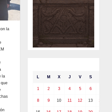
con la
e
AEM
r
marzo 2021
a
 la
L
M
X
J
V
S
D
o que
1
2
3
4
5
6
7
e
echas
8
9
10
11
12
13
14
ión