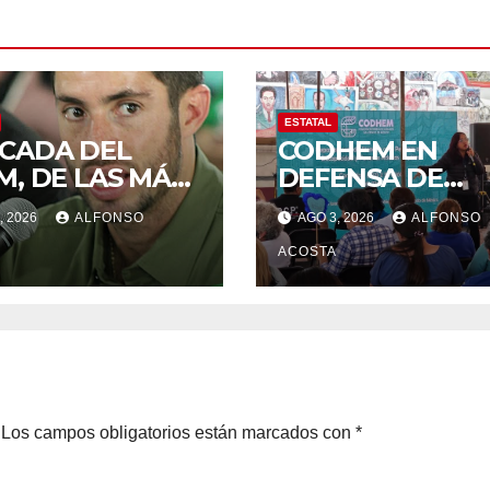
ESTATAL
CADA DEL
CODHEM EN
M, DE LAS MÁS
DEFENSA DE
IVAS
DERECHOS
, 2026
ALFONSO
AGO 3, 2026
ALFONSO
HUMANOS
ACOSTA
Los campos obligatorios están marcados con
*