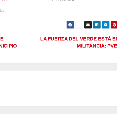
ENTO
En «LOCAL»
AL»
UE
LA FUERZA DEL VERDE ESTÁ E
ICIPIO
MILITANCIA: PV