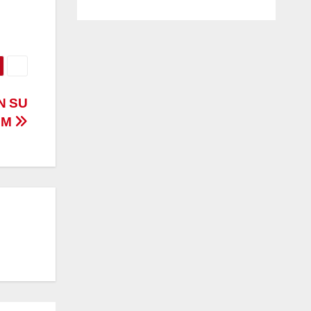
N SU
EM