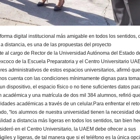
aforma digital institucional más amigable en todos los sentidos, 
s a distancia, es una de las propuestas del proyecto
ante al cargo de Rector de la Universidad Autónoma del Estado d
excoco de la Escuela Preparatoria y el Centro Universitario U
es administrativos de estos espacios universitarios, afirmó que
anos cuenta con las condiciones mínimamente dignas para toma
n dispositivo, el espacio físico o no tiene suficientes datos par
ón académica y una matrícula de dos mil 384 alumnos, refirió que
idades académicas a través de un celular.Para enfrentar el ret
do, “los alumnos de nuestra universidad tienen la necesidad d
dad a distancia más ligeras en todos los sentidos, tan bien h
sideró en el Centro Universitario, la UAEM debe ofrecer a sus
ágiles y ligeras, de tal manera que si el teléfono es la única opc