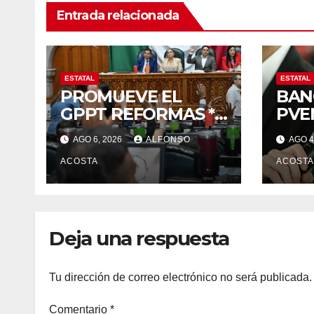
Entrada relacionada
ESTATAL
ESTATAL
PROMUEVE EL
BAN
GPPT REFORMAS *
PVE
Salud, electoral y
ACT
AGO 6, 2026
ALFONSO
AGO 4
justicia, de las
principales
ACOSTA
ACOSTA
Deja una respuesta
Tu dirección de correo electrónico no será publicada.
Comentario
*