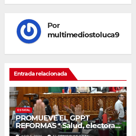
Por
multimediostoluca9
Entrada relacionada
ESTATAL
PROMUEVE EL GPPT
REFORMAS * Salud, electoral
y justicia, de las principales