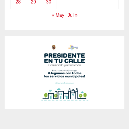
28
29
30
« May
Jul »