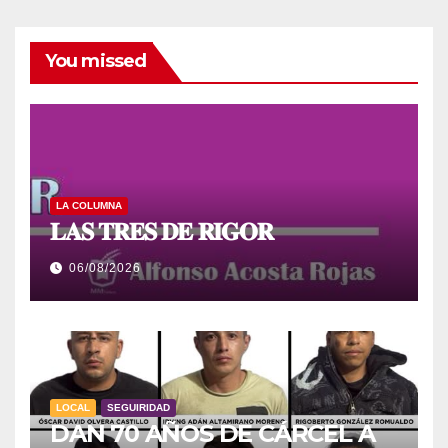
You missed
LA COLUMNA
𝐋𝐀𝐒 𝐓𝐑𝐄𝐒 𝐃𝐄 𝐑𝐈𝐆𝐎𝐑
06/08/2026
LOCAL
SEGUIRIDAD
DAN 70 AÑOS DE CÁRCEL A