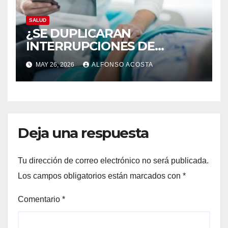
SALUD
¿SE DUPLICARAN
INTERRUPCIONES DE
EMBARAZO LEGALES?
MAY 26, 2026
ALFONSO ACOSTA
Deja una respuesta
Tu dirección de correo electrónico no será publicada.
Los campos obligatorios están marcados con
*
Comentario
*