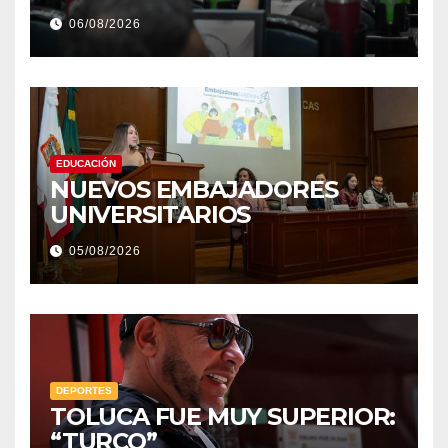
y justicia, de las principales
06/08/2026
EDUCACIÓN
NUEVOS EMBAJADORES
UNIVERSITARIOS
05/08/2026
DEPORTES
TOLUCA FUE MUY SUPERIOR:
“TURCO”