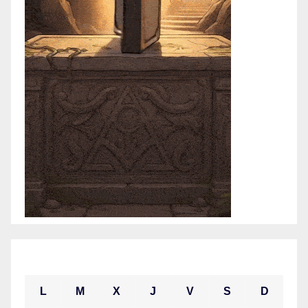
junio 2021
L
M
X
J
V
S
D