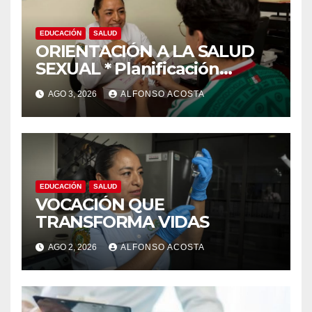
EDUCACIÓN
SALUD
ORIENTACIÓN A LA SALUD
SEXUAL * Planificación
familiar, un derecho
AGO 3, 2026
ALFONSO ACOSTA
EDUCACIÓN
SALUD
VOCACIÓN QUE
TRANSFORMA VIDAS
AGO 2, 2026
ALFONSO ACOSTA