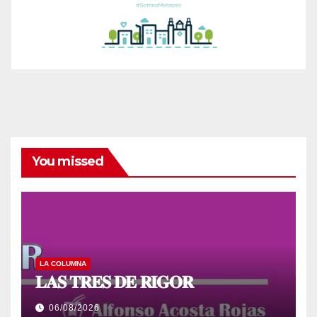
You missed
LA COLUMNA
𝐋𝐀𝐒 𝐓𝐑𝐄𝐒 𝐃𝐄 𝐑𝐈𝐆𝐎𝐑
06/08/2026