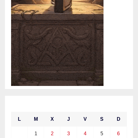
junio 2021
L
M
X
J
V
S
D
1
2
3
4
5
6