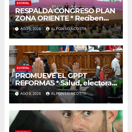
ESTATAL
RESPALDA CONGRESO PLAN
ZONA ORIENTE * Reciben
reconocimiento de la
AGO 6, 2026
ALFONSO ACOSTA
gobernadora Delfina Gómez
ESTATAL
PROMUEVE EL GPPT
REFORMAS * Salud, electoral
y justicia, de las principales
AGO 6, 2026
ALFONSO ACOSTA