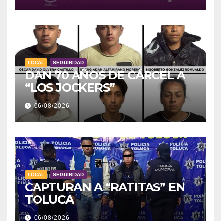
LOCAL
SEGUIRIDAD
DAN 70 AÑOS DE CÁRCEL A
“LOS JOCKERS”
06/08/2026
LOCAL
SEGUIRIDAD
CAPTURAN A “RATITAS” EN
TOLUCA
06/08/2026