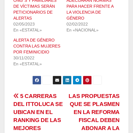
ONG´S Y FAMILIARES
ADECUARÁN NORMAS
DE VÍCTIMAS SERÁN
PARA HACER FRENTE A
PETICIONARIOS DE
LA VIOLENCIA DE
ALERTAS
GÉNERO
02/05/2023
02/02/2022
En «ESTATAL»
En «NACIONAL»
ALERTA DE GÉNERO
CONTRA LAS MUJERES
POR FEMINICIDIO
30/11/2022
En «ESTATAL»
Navegación
5 CARRERAS
LAS PROPUESTAS
DEL ITTOLUCA SE
QUE SE PLASMEN
de
UBICAN EN EL
EN LA REFORMA
entradas
RANKING DE LAS
FISCAL DEBEN
MEJORES
ABONAR A LA