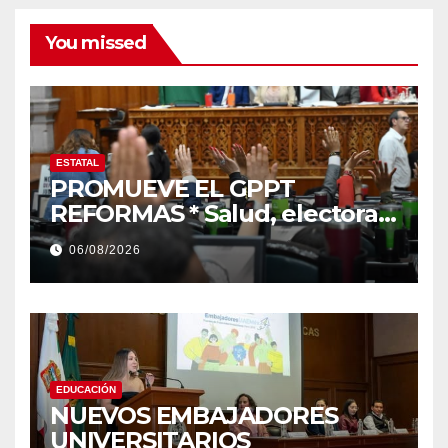
You missed
ESTATAL
PROMUEVE EL GPPT
REFORMAS * Salud, electoral
y justicia, de las principales
06/08/2026
EDUCACIÓN
NUEVOS EMBAJADORES
UNIVERSITARIOS