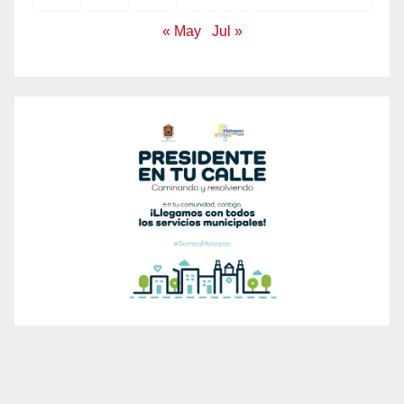
« May
Jul »