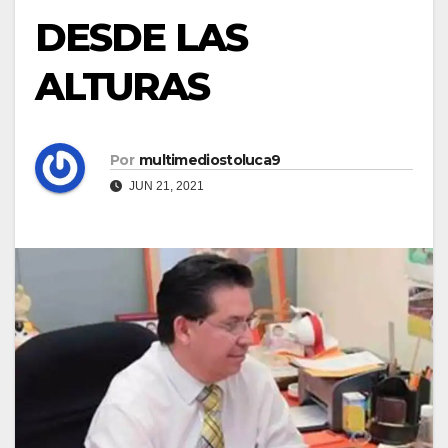
DESDE LAS
ALTURAS
Por
multimediostoluca9
JUN 21, 2021